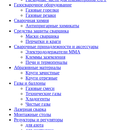
Газосварочное оборудование
Газовые горелки
Газовые резаки
Сварочная химия
Антипригарные химикаты
Средства защиты сварщика
Маски сварщика
Перчатки и краги
Сварочные принадлежности и аксессуары
Электрододержатели MMA
Клеммы заземления
Печи и термопеналы
Абразивные материалы
Круги зачистные
Круги отрезные
Газы и баллоны
Газовые смеси
Технические газы
Хладогенты
Чистые газы
Лазерная сварка
Монтажные столы
Редукторы и регуляторы
для азота