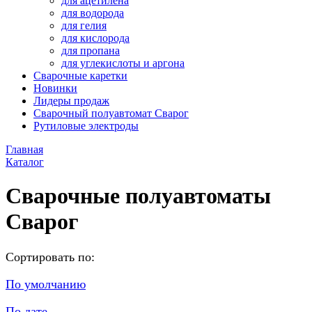
для ацетилена
для водорода
для гелия
для кислорода
для пропана
для углекислоты и аргона
Сварочные каретки
Новинки
Лидеры продаж
Сварочный полуавтомат Сварог
Рутиловые электроды
Главная
Каталог
Сварочные полуавтоматы
Сварог
Сортировать по:
По умолчанию
По дате