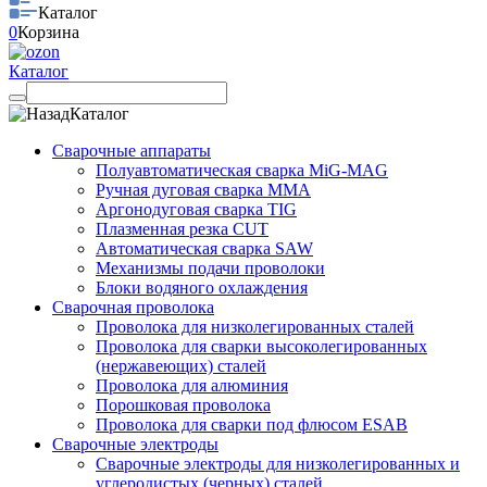
Каталог
0
Корзина
Каталог
Каталог
Сварочные аппараты
Полуавтоматическая сварка MiG-MAG
Ручная дуговая сварка MMA
Аргонодуговая сварка TIG
Плазменная резка CUT
Автоматическая сварка SAW
Механизмы подачи проволоки
Блоки водяного охлаждения
Сварочная проволока
Проволока для низколегированных сталей
Проволока для сварки высоколегированных
(нержавеющих) сталей
Проволока для алюминия
Порошковая проволока
Проволока для сварки под флюсом ESAB
Сварочные электроды
Сварочные электроды для низколегированных и
углеродистых (черных) сталей