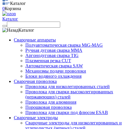
Каталог
0
Корзина
Каталог
Каталог
Сварочные аппараты
Полуавтоматическая сварка MiG-MAG
Ручная дуговая сварка MMA
Аргонодуговая сварка TIG
Плазменная резка CUT
Автоматическая сварка SAW
Механизмы подачи проволоки
Блоки водяного охлаждения
Сварочная проволока
Проволока для низколегированных сталей
Проволока для сварки высоколегированных
(нержавеющих) сталей
Проволока для алюминия
Порошковая проволока
Проволока для сварки под флюсом ESAB
Сварочные электроды
Сварочные электроды для низколегированных и
углеродистых (черных) сталей