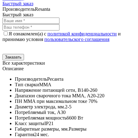
Быстрый заказ
Производитель
Resanta
Быстрый заказ
Я ознакомлен(а) с
политикой конфиденциальности
и
принимаю условия
пользовательского соглашения
Все характеристики
Описание
Производитель
Ресанта
Тип сварки
MMA
Напряжение питающей сети, В
140-260
Диапазон сварочного тока MMA, А
20-220
ПН MMA при максимальном токе
70%
Диаметр электрода, мм.
2-5
Потребляемый ток, А
30
Потребляемая мощность
6600 Вт
Класс защиты
IP21
Габаритные размеры, мм.
Размеры
Гарантия
24 мес.