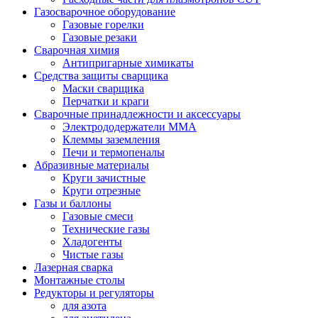
Газосварочное оборудование
Газовые горелки
Газовые резаки
Сварочная химия
Антипригарные химикаты
Средства защиты сварщика
Маски сварщика
Перчатки и краги
Сварочные принадлежности и аксессуары
Электрододержатели MMA
Клеммы заземления
Печи и термопеналы
Абразивные материалы
Круги зачистные
Круги отрезные
Газы и баллоны
Газовые смеси
Технические газы
Хладогенты
Чистые газы
Лазерная сварка
Монтажные столы
Редукторы и регуляторы
для азота