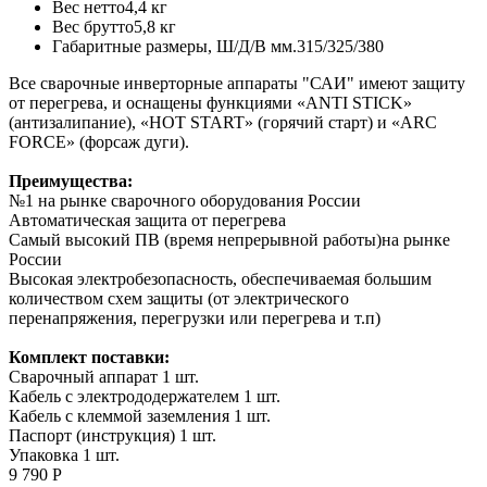
Вес нетто
4,4 кг
Вес брутто
5,8 кг
Габаритные размеры, Ш/Д/В мм.
315/325/380
Все сварочные инверторные аппараты "САИ" имеют защиту
от перегрева, и оснащены функциями «ANTI STICK»
(антизалипание), «HOT START» (горячий старт) и «ARC
FORCE» (форсаж дуги).
Преимущества:
№1 на рынке сварочного оборудования России
Автоматическая защита от перегрева
Самый высокий ПВ (время непрерывной работы)на рынке
России
Высокая электробезопасность, обеспечиваемая большим
количеством схем защиты (от электрического
перенапряжения, перегрузки или перегрева и т.п)
Комплект поставки:
Сварочный аппарат 1 шт.
Кабель с электрододержателем 1 шт.
Кабель с клеммой заземления 1 шт.
Паспорт (инструкция) 1 шт.
Упаковка 1 шт.
9 790 Р