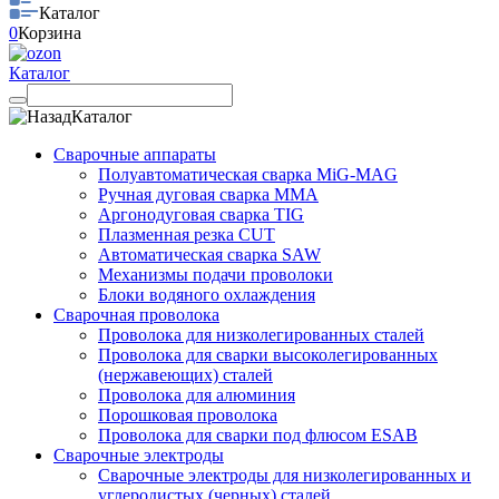
Каталог
0
Корзина
Каталог
Каталог
Сварочные аппараты
Полуавтоматическая сварка MiG-MAG
Ручная дуговая сварка MMA
Аргонодуговая сварка TIG
Плазменная резка CUT
Автоматическая сварка SAW
Механизмы подачи проволоки
Блоки водяного охлаждения
Сварочная проволока
Проволока для низколегированных сталей
Проволока для сварки высоколегированных
(нержавеющих) сталей
Проволока для алюминия
Порошковая проволока
Проволока для сварки под флюсом ESAB
Сварочные электроды
Сварочные электроды для низколегированных и
углеродистых (черных) сталей