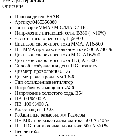
Все характеристики
Описание
Производитель
ESAB
Артикул
0465350880
Тип сварки
MMA / MIG/MAG / TIG
Напряжение питающей сети, В
380 (+/-10%)
Частота питающей сети, Гц
50/60
Диапазон сварочного тока MMA, А
16-500
ПН MMA при максимальном токе
500 А /40 %
Диапазон сварочного тока MIG, А
16-500
Диапазон сварочного тока TIG, А
5-500
Способ возбуждения дуги TIG
касанием
Диаметр проволоки
0,6-1,6
Диаметр электрода, мм.
1.6-6
Тип охлаждения
вентилятор
Потребляемая мощность
24,6
Напряжение холостого хода, В
54
ПВ, 60 %
500 А
ПВ, 100 %
400 А
Класс защиты
IP 23
Габаритные размеры, мм.
Размеры
ПН MIG при максимальном токе
500 А /40 %
ПН TIG при максимальном токе
500 А /40 %
Вес нетто
52