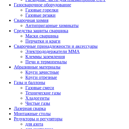
Газосварочное оборудование
Газовые горелки
Газовые резаки
Сварочная химия
Антипригарные химикаты
Средства защиты сварщика
Маски сварщика
Перчатки и краги
Сварочные принадлежности и аксессуары
Электрододержатели MMA
Клеммы заземления
Печи и термопеналы
Абразивные материалы
Круги зачистные
Круги отрезные
Газы и баллоны
Газовые смеси
Технические газы
Хладогенты
Чистые газы
Лазерная сварка
Монтажные столы
Редукторы и регуляторы
для азота