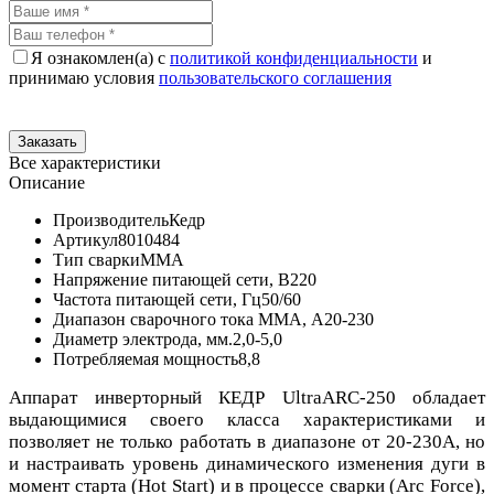
Я ознакомлен(а) с
политикой конфиденциальности
и
принимаю условия
пользовательского соглашения
Все характеристики
Описание
Производитель
Кедр
Артикул
8010484
Тип сварки
MMA
Напряжение питающей сети, В
220
Частота питающей сети, Гц
50/60
Диапазон сварочного тока MMA, А
20-230
Диаметр электрода, мм.
2,0-5,0
Потребляемая мощность
8,8
Аппарат инверторный КЕДР UltraARC-250 обладает
выдающимися своего класса характеристиками и
позволяет не только работать в диапазоне от 20-230А, но
и настраивать уровень динамического изменения дуги в
момент старта (Hot Start) и в процессе сварки (Arc Force),