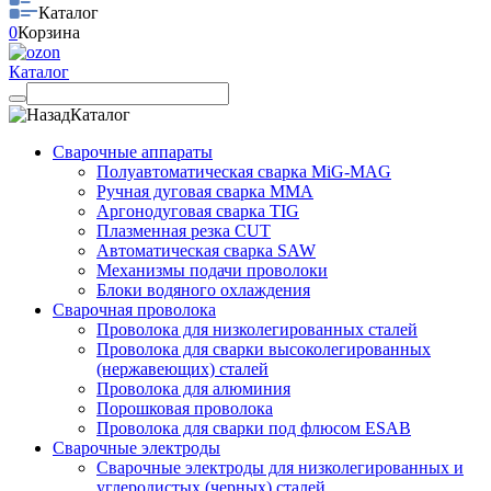
Каталог
0
Корзина
Каталог
Каталог
Сварочные аппараты
Полуавтоматическая сварка MiG-MAG
Ручная дуговая сварка MMA
Аргонодуговая сварка TIG
Плазменная резка CUT
Автоматическая сварка SAW
Механизмы подачи проволоки
Блоки водяного охлаждения
Сварочная проволока
Проволока для низколегированных сталей
Проволока для сварки высоколегированных
(нержавеющих) сталей
Проволока для алюминия
Порошковая проволока
Проволока для сварки под флюсом ESAB
Сварочные электроды
Сварочные электроды для низколегированных и
углеродистых (черных) сталей