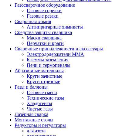
Газосварочное оборудование
Газовые горелки
Газовые резаки
Сварочная химия
Антипригарные химикаты
Средства защиты сварщика
Маски сварщика
Перчатки и краги
Сварочные принадлежности и аксессуары
Электрододержатели MMA
Клеммы заземления
Печи и термопеналы
Абразивные материалы
Круги зачистные
Круги отрезные
Газы и баллоны
Газовые смеси
Технические газы
Хладогенты
Чистые газы
Лазерная сварка
Монтажные столы
Редукторы и регуляторы
для азота