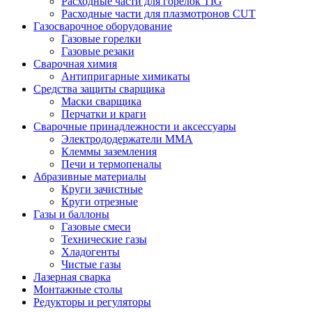
Расходные части для горелок TIG
Расходные части для плазмотронов CUT
Газосварочное оборудование
Газовые горелки
Газовые резаки
Сварочная химия
Антипригарные химикаты
Средства защиты сварщика
Маски сварщика
Перчатки и краги
Сварочные принадлежности и аксессуары
Электрододержатели MMA
Клеммы заземления
Печи и термопеналы
Абразивные материалы
Круги зачистные
Круги отрезные
Газы и баллоны
Газовые смеси
Технические газы
Хладогенты
Чистые газы
Лазерная сварка
Монтажные столы
Редукторы и регуляторы