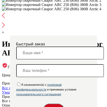
×
Инвертор сварочный Сварог
Быстрый заказ
ARC 250 (R06) 380В Arctic
Гарантия производителя
Цена по запросу
Производитель
svarog
Я ознакомлен(а) с
политикой
Все характеристики
конфиденциальности
и принимаю условия
Узнать цену
пользовательского соглашения
Производитель
svarog
Все характеристики
Описание