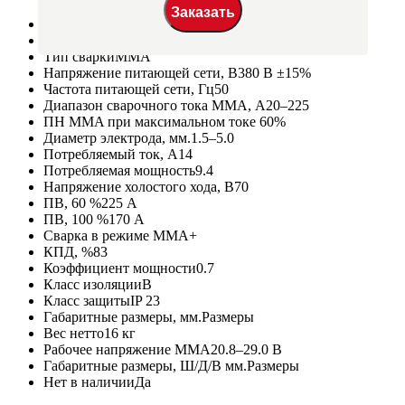
Производитель
Сварог
Артикул
R06
Тип сварки
MMA
Напряжение питающей сети, В
380 В ±15%
Частота питающей сети, Гц
50
Диапазон сварочного тока MMA, А
20–225
ПН MMA при максимальном токе
60%
Диаметр электрода, мм.
1.5–5.0
Потребляемый ток, А
14
Потребляемая мощность
9.4
Напряжение холостого хода, В
70
ПВ, 60 %
225 А
ПВ, 100 %
170 А
Сварка в режиме MMA
+
КПД, %
83
Коэффициент мощности
0.7
Класс изоляции
B
Класс защиты
IP 23
Габаритные размеры, мм.
Размеры
Вес нетто
16 кг
Рабочее напряжение MMA
20.8–29.0 В
Габаритные размеры, Ш/Д/В мм.
Размеры
Нет в наличии
Да