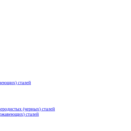
веющих) сталей
еродистых (черных) сталей
ржавеющих) сталей