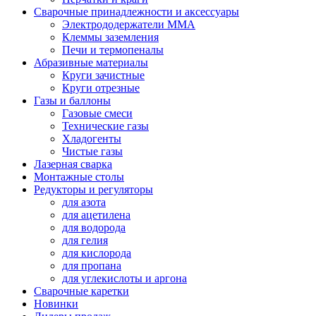
Сварочные принадлежности и аксессуары
Электрододержатели MMA
Клеммы заземления
Печи и термопеналы
Абразивные материалы
Круги зачистные
Круги отрезные
Газы и баллоны
Газовые смеси
Технические газы
Хладогенты
Чистые газы
Лазерная сварка
Монтажные столы
Редукторы и регуляторы
для азота
для ацетилена
для водорода
для гелия
для кислорода
для пропана
для углекислоты и аргона
Сварочные каретки
Новинки