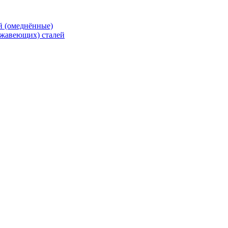
й (омеднённые)
ржавеющих) сталей