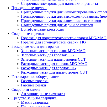
Сварочные электроды для наплавки и ремонта
Присадочные прутки
Присадочные прутки для низколегированных стале
Присадочные прутки для высоколегированных (не
Присадочные прутки для алюминиевых сплавов
Присадочные прутки для меди и её сплавов
Вольфрамовые электроды
Сварочные горелки
Горелки для полуавтоматической сварки MIG-MAG
Горелки для аргонодуговой сварки TIG
Расходные части для горелок
Запасные части для горелок MIG-MAG
Запасные части для горелок TIG
Запасные части для плазмотронов CUT
Расходные части для горелок MIG-MAG
Расходные части для горелок TIG
Расходные части для плазмотронов CUT
Газосварочное оборудование
Газовые горелки
Газовые резаки
Сварочная химия
Антипригарные химикаты
Средства защиты сварщика
Маски сварщика
Перчатки и краги