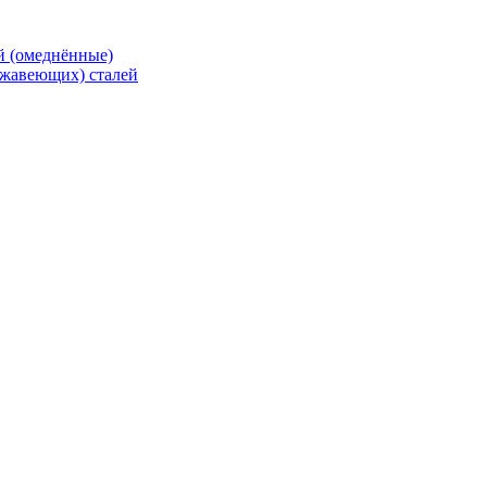
й (омеднённые)
ржавеющих) сталей