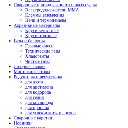
Сварочные принадлежности и аксессуары
Электрододержатели MMA
Клеммы заземления
Печи и термопеналы
Абразивные материалы
Круги зачистные
Круги отрезные
Газы и баллоны
Газовые смеси
Технические газы
Хладогенты
Чистые газы
Лазерная сварка
Монтажные столы
Редукторы и регуляторы
для азота
для ацетилена
для водорода
для гелия
для кислорода
для пропана
для углекислоты и аргона
Сварочные каретки
Новинки