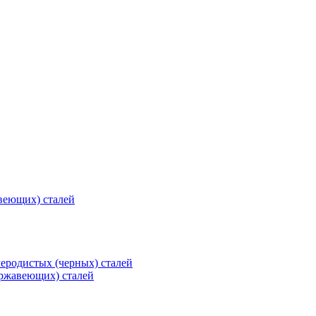
веющих) сталей
еродистых (черных) сталей
ржавеющих) сталей