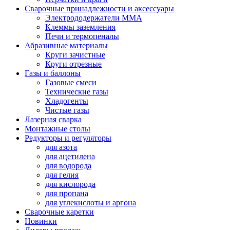
Сварочные принадлежности и аксессуары
Электрододержатели MMA
Клеммы заземления
Печи и термопеналы
Абразивные материалы
Круги зачистные
Круги отрезные
Газы и баллоны
Газовые смеси
Технические газы
Хладогенты
Чистые газы
Лазерная сварка
Монтажные столы
Редукторы и регуляторы
для азота
для ацетилена
для водорода
для гелия
для кислорода
для пропана
для углекислоты и аргона
Сварочные каретки
Новинки