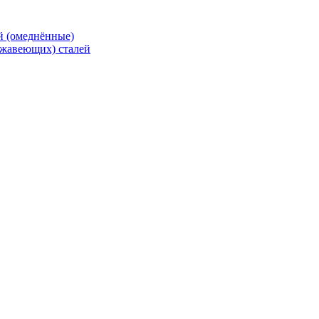
й (омеднённые)
ржавеющих) сталей