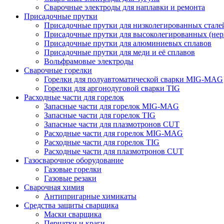
Сварочные электроды для наплавки и ремонта
Присадочные прутки
Присадочные прутки для низколегированных стале
Присадочные прутки для высоколегированных (не
Присадочные прутки для алюминиевых сплавов
Присадочные прутки для меди и её сплавов
Вольфрамовые электроды
Сварочные горелки
Горелки для полуавтоматической сварки MIG-MAG
Горелки для аргонодуговой сварки TIG
Расходные части для горелок
Запасные части для горелок MIG-MAG
Запасные части для горелок TIG
Запасные части для плазмотронов CUT
Расходные части для горелок MIG-MAG
Расходные части для горелок TIG
Расходные части для плазмотронов CUT
Газосварочное оборудование
Газовые горелки
Газовые резаки
Сварочная химия
Антипригарные химикаты
Средства защиты сварщика
Маски сварщика
Перчатки и краги