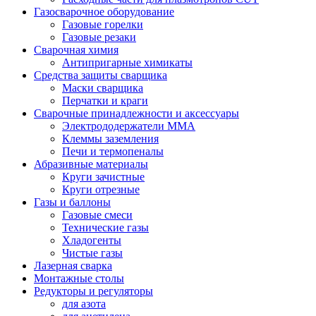
Газосварочное оборудование
Газовые горелки
Газовые резаки
Сварочная химия
Антипригарные химикаты
Средства защиты сварщика
Маски сварщика
Перчатки и краги
Сварочные принадлежности и аксессуары
Электрододержатели MMA
Клеммы заземления
Печи и термопеналы
Абразивные материалы
Круги зачистные
Круги отрезные
Газы и баллоны
Газовые смеси
Технические газы
Хладогенты
Чистые газы
Лазерная сварка
Монтажные столы
Редукторы и регуляторы
для азота