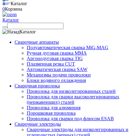
Каталог
0
Корзина
Каталог
Каталог
Сварочные аппараты
Полуавтоматическая сварка MiG-MAG
Ручная дуговая сварка MMA
Аргонодуговая сварка TIG
Плазменная резка CUT
Автоматическая сварка SAW
Механизмы подачи проволоки
Блоки водяного охлаждения
Сварочная проволока
Проволока для низколегированных сталей
Проволока для сварки высоколегированных
(нержавеющих) сталей
Проволока для алюминия
Порошковая проволока
Проволока для сварки под флюсом ESAB
Сварочные электроды
Сварочные электроды для низколегированных и
углеродистых (черных) сталей