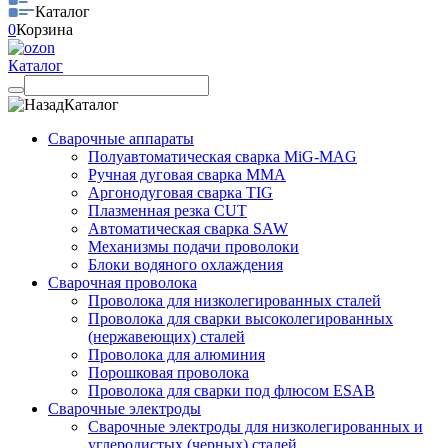
Каталог
0
Корзина
Каталог
Каталог
Сварочные аппараты
Полуавтоматическая сварка MiG-MAG
Ручная дуговая сварка MMA
Аргонодуговая сварка TIG
Плазменная резка CUT
Автоматическая сварка SAW
Механизмы подачи проволоки
Блоки водяного охлаждения
Сварочная проволока
Проволока для низколегированных сталей
Проволока для сварки высоколегированных
(нержавеющих) сталей
Проволока для алюминия
Порошковая проволока
Проволока для сварки под флюсом ESAB
Сварочные электроды
Сварочные электроды для низколегированных и
углеродистых (черных) сталей