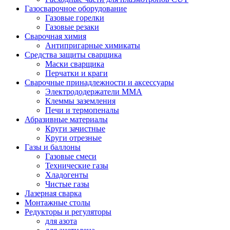
Газосварочное оборудование
Газовые горелки
Газовые резаки
Сварочная химия
Антипригарные химикаты
Средства защиты сварщика
Маски сварщика
Перчатки и краги
Сварочные принадлежности и аксессуары
Электрододержатели MMA
Клеммы заземления
Печи и термопеналы
Абразивные материалы
Круги зачистные
Круги отрезные
Газы и баллоны
Газовые смеси
Технические газы
Хладогенты
Чистые газы
Лазерная сварка
Монтажные столы
Редукторы и регуляторы
для азота