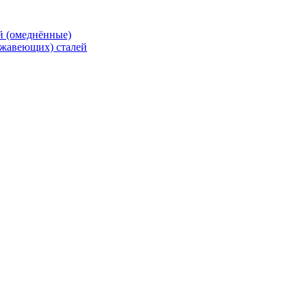
й (омеднённые)
ржавеющих) сталей