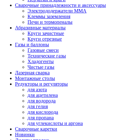
Сварочные принадлежности и аксессуары
Электрододержатели MMA
Клеммы заземления
Печи и термопеналы
Абразивные материалы
Круги зачистные
Круги отрезные
Газы и баллоны
Газовые смеси
Технические газы
Хладогенты
Чистые газы
Лазерная сварка
Монтажные столы
Редукторы и регуляторы
для азота
для ацетилена
для водорода
для гелия
для кислорода
для пропана
для углекислоты и аргона
Сварочные каретки
Новинки