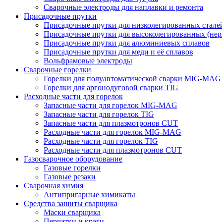
Сварочные электроды для наплавки и ремонта
Присадочные прутки
Присадочные прутки для низколегированных стале
Присадочные прутки для высоколегированных (не
Присадочные прутки для алюминиевых сплавов
Присадочные прутки для меди и её сплавов
Вольфрамовые электроды
Сварочные горелки
Горелки для полуавтоматической сварки MIG-MAG
Горелки для аргонодуговой сварки TIG
Расходные части для горелок
Запасные части для горелок MIG-MAG
Запасные части для горелок TIG
Запасные части для плазмотронов CUT
Расходные части для горелок MIG-MAG
Расходные части для горелок TIG
Расходные части для плазмотронов CUT
Газосварочное оборудование
Газовые горелки
Газовые резаки
Сварочная химия
Антипригарные химикаты
Средства защиты сварщика
Маски сварщика
Перчатки и краги