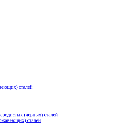
веющих) сталей
еродистых (черных) сталей
ржавеющих) сталей