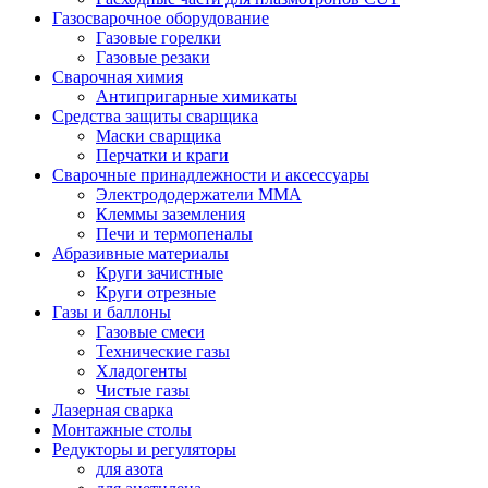
Газосварочное оборудование
Газовые горелки
Газовые резаки
Сварочная химия
Антипригарные химикаты
Средства защиты сварщика
Маски сварщика
Перчатки и краги
Сварочные принадлежности и аксессуары
Электрододержатели MMA
Клеммы заземления
Печи и термопеналы
Абразивные материалы
Круги зачистные
Круги отрезные
Газы и баллоны
Газовые смеси
Технические газы
Хладогенты
Чистые газы
Лазерная сварка
Монтажные столы
Редукторы и регуляторы
для азота