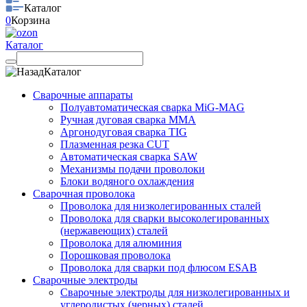
Каталог
0
Корзина
Каталог
Каталог
Сварочные аппараты
Полуавтоматическая сварка MiG-MAG
Ручная дуговая сварка MMA
Аргонодуговая сварка TIG
Плазменная резка CUT
Автоматическая сварка SAW
Механизмы подачи проволоки
Блоки водяного охлаждения
Сварочная проволока
Проволока для низколегированных сталей
Проволока для сварки высоколегированных
(нержавеющих) сталей
Проволока для алюминия
Порошковая проволока
Проволока для сварки под флюсом ESAB
Сварочные электроды
Сварочные электроды для низколегированных и
углеродистых (черных) сталей