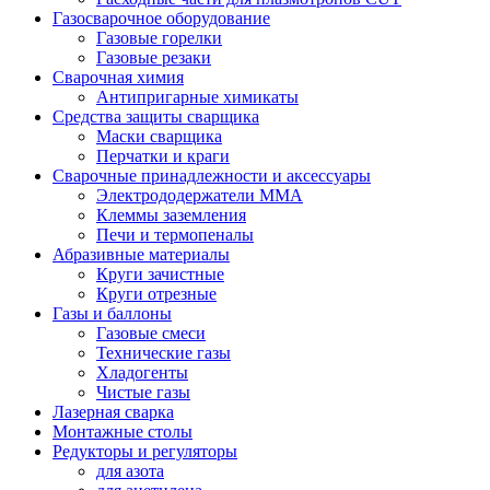
Газосварочное оборудование
Газовые горелки
Газовые резаки
Сварочная химия
Антипригарные химикаты
Средства защиты сварщика
Маски сварщика
Перчатки и краги
Сварочные принадлежности и аксессуары
Электрододержатели MMA
Клеммы заземления
Печи и термопеналы
Абразивные материалы
Круги зачистные
Круги отрезные
Газы и баллоны
Газовые смеси
Технические газы
Хладогенты
Чистые газы
Лазерная сварка
Монтажные столы
Редукторы и регуляторы
для азота