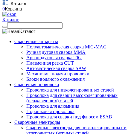
Каталог
0
Корзина
Каталог
Каталог
Сварочные аппараты
Полуавтоматическая сварка MiG-MAG
Ручная дуговая сварка MMA
Аргонодуговая сварка TIG
Плазменная резка CUT
Автоматическая сварка SAW
Механизмы подачи проволоки
Блоки водяного охлаждения
Сварочная проволока
Проволока для низколегированных сталей
Проволока для сварки высоколегированных
(нержавеющих) сталей
Проволока для алюминия
Порошковая проволока
Проволока для сварки под флюсом ESAB
Сварочные электроды
Сварочные электроды для низколегированных и
углеродистых (черных) сталей