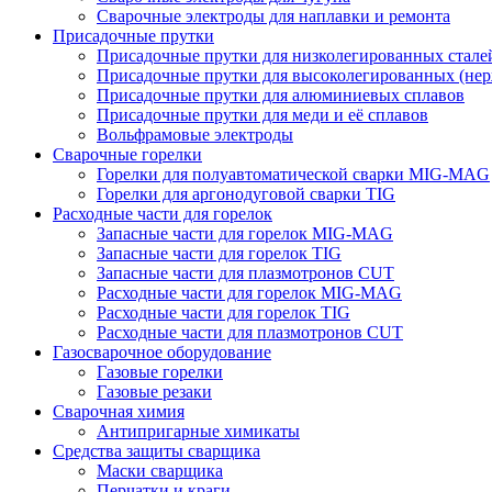
Сварочные электроды для наплавки и ремонта
Присадочные прутки
Присадочные прутки для низколегированных стале
Присадочные прутки для высоколегированных (не
Присадочные прутки для алюминиевых сплавов
Присадочные прутки для меди и её сплавов
Вольфрамовые электроды
Сварочные горелки
Горелки для полуавтоматической сварки MIG-MAG
Горелки для аргонодуговой сварки TIG
Расходные части для горелок
Запасные части для горелок MIG-MAG
Запасные части для горелок TIG
Запасные части для плазмотронов CUT
Расходные части для горелок MIG-MAG
Расходные части для горелок TIG
Расходные части для плазмотронов CUT
Газосварочное оборудование
Газовые горелки
Газовые резаки
Сварочная химия
Антипригарные химикаты
Средства защиты сварщика
Маски сварщика
Перчатки и краги