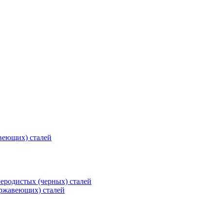
веющих) сталей
еродистых (черных) сталей
ржавеющих) сталей