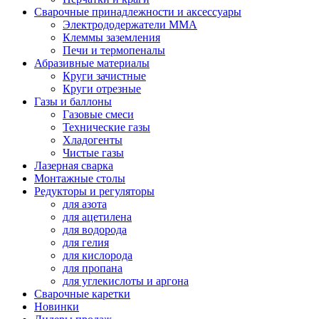
Сварочные принадлежности и аксессуары
Электрододержатели MMA
Клеммы заземления
Печи и термопеналы
Абразивные материалы
Круги зачистные
Круги отрезные
Газы и баллоны
Газовые смеси
Технические газы
Хладогенты
Чистые газы
Лазерная сварка
Монтажные столы
Редукторы и регуляторы
для азота
для ацетилена
для водорода
для гелия
для кислорода
для пропана
для углекислоты и аргона
Сварочные каретки
Новинки