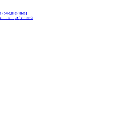
й (омеднённые)
ржавеющих) сталей