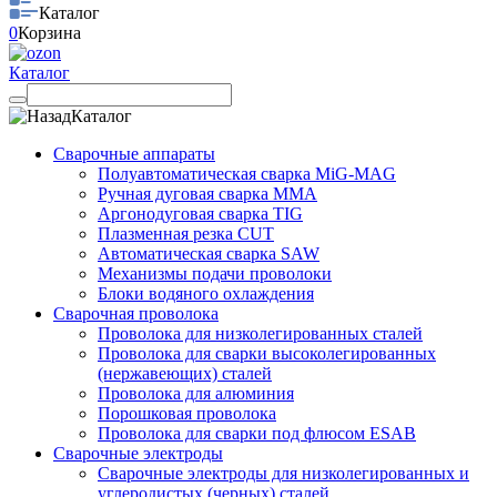
Каталог
0
Корзина
Каталог
Каталог
Сварочные аппараты
Полуавтоматическая сварка MiG-MAG
Ручная дуговая сварка MMA
Аргонодуговая сварка TIG
Плазменная резка CUT
Автоматическая сварка SAW
Механизмы подачи проволоки
Блоки водяного охлаждения
Сварочная проволока
Проволока для низколегированных сталей
Проволока для сварки высоколегированных
(нержавеющих) сталей
Проволока для алюминия
Порошковая проволока
Проволока для сварки под флюсом ESAB
Сварочные электроды
Сварочные электроды для низколегированных и
углеродистых (черных) сталей