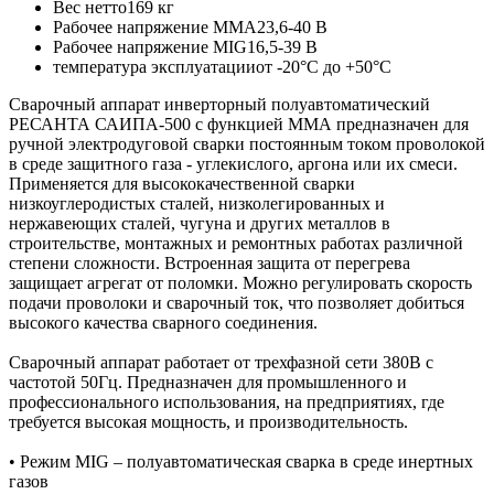
Вес нетто
169 кг
Рабочее напряжение MMA
23,6-40 В
Рабочее напряжение MIG
16,5-39 В
температура эксплуатации
от -20°С до +50°С
Сварочный аппарат инверторный полуавтоматический
РЕСАНТА САИПА-500 с функцией ММА предназначен для
ручной электродуговой сварки постоянным током проволокой
в среде защитного газа - углекислого, аргона или их смеси.
Применяется для высококачественной сварки
низкоуглеродистых сталей, низколегированных и
нержавеющих сталей, чугуна и других металлов в
строительстве, монтажных и ремонтных работах различной
степени сложности. Встроенная защита от перегрева
защищает агрегат от поломки. Можно регулировать скорость
подачи проволоки и сварочный ток, что позволяет добиться
высокого качества сварного соединения.
Сварочный аппарат работает от трехфазной сети 380В с
частотой 50Гц. Предназначен для промышленного и
профессионального использования, на предприятиях, где
требуется высокая мощность, и производительность.
• Режим MIG – полуавтоматическая сварка в среде инертных
газов