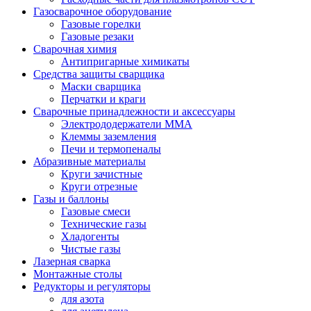
Газосварочное оборудование
Газовые горелки
Газовые резаки
Сварочная химия
Антипригарные химикаты
Средства защиты сварщика
Маски сварщика
Перчатки и краги
Сварочные принадлежности и аксессуары
Электрододержатели MMA
Клеммы заземления
Печи и термопеналы
Абразивные материалы
Круги зачистные
Круги отрезные
Газы и баллоны
Газовые смеси
Технические газы
Хладогенты
Чистые газы
Лазерная сварка
Монтажные столы
Редукторы и регуляторы
для азота