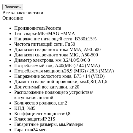
Все характеристики
Описание
Производитель
Ресанта
Тип сварки
MIG/MAG +MMA
Напряжение питающей сети, В
380±15%
Частота питающей сети, Гц
50
Диапазон сварочного тока MMA, А
90-500
Диапазон сварочного тока MIG, А
50-500
Диаметр электрода, мм.
3,2/4,0/5,0/6,0
Потребляемый ток, А
40(MIG) / 44 (MMA)
Потребляемая мощность
26,9 (MIG) / 28.3 (MMA)
Напряжение холостого хода, В
73 / 14 (VRD)
Диаметр сварочной проволоки, мм.
0,8/1,2/1,6
Допустимый вес катушки, кг.
20
Расположение подающего устройства/
катушки.
выносной
Количество роликов, шт.
2
КПД, %
85
Коэффициент мощности
0,8
Класс защиты
IP 21S
Габаритные размеры, мм.
Размеры
Гарантия
24 мес.