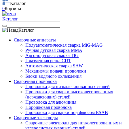
Каталог
0
Корзина
Каталог
Каталог
Сварочные аппараты
Полуавтоматическая сварка MiG-MAG
Ручная дуговая сварка MMA
Аргонодуговая сварка TIG
Плазменная резка CUT
Автоматическая сварка SAW
Механизмы подачи проволоки
Блоки водяного охлаждения
Сварочная проволока
Проволока для низколегированных сталей
Проволока для сварки высоколегированных
(нержавеющих) сталей
Проволока для алюминия
Порошковая проволока
Проволока для сварки под флюсом ESAB
Сварочные электроды
Сварочные электроды для низколегированных и
углеродистых (черных) сталей