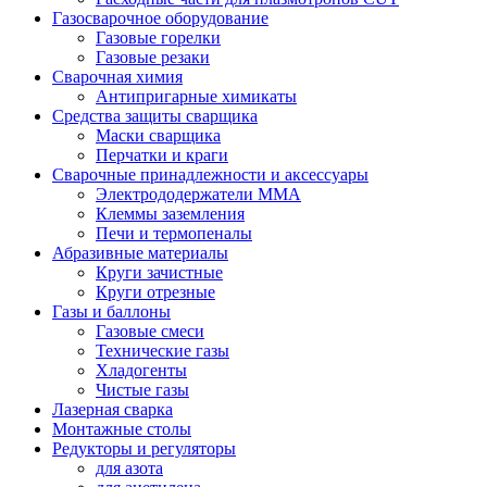
Газосварочное оборудование
Газовые горелки
Газовые резаки
Сварочная химия
Антипригарные химикаты
Средства защиты сварщика
Маски сварщика
Перчатки и краги
Сварочные принадлежности и аксессуары
Электрододержатели MMA
Клеммы заземления
Печи и термопеналы
Абразивные материалы
Круги зачистные
Круги отрезные
Газы и баллоны
Газовые смеси
Технические газы
Хладогенты
Чистые газы
Лазерная сварка
Монтажные столы
Редукторы и регуляторы
для азота