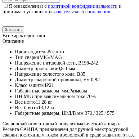
Я ознакомлен(а) с
политикой конфиденциальности
и
принимаю условия
пользовательского соглашения
Все характеристики
Описание
Производитель
Ресанта
Тип сварки
MIG/MAG
Напряжение питающей сети, В
198-242
Диаметр проволоки
0,8-1 мм
Напряжение холостого хода, В
85
Диаметр сварочной проволоки, мм.
0,8-1
Класс защиты
IP21
Габаритные размеры, мм.
Размеры
ПН MIG при максимальном токе
70%
Вес нетто
11,28 кг
Вес брутто
13,12 кг
Габаритные размеры, Ш/Д/В мм.
370 / 325 / 575
Сварочный инверторный полуавтоматический аппарат
Ресанта САИПА предназначен для ручной электродуговой
сварки постоянным током проволокой в среде защитного газа