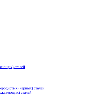
веющих) сталей
еродистых (черных) сталей
ржавеющих) сталей