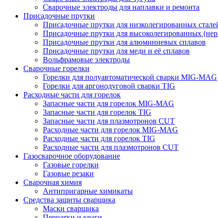
Сварочные электроды для наплавки и ремонта
Присадочные прутки
Присадочные прутки для низколегированных стале
Присадочные прутки для высоколегированных (не
Присадочные прутки для алюминиевых сплавов
Присадочные прутки для меди и её сплавов
Вольфрамовые электроды
Сварочные горелки
Горелки для полуавтоматической сварки MIG-MAG
Горелки для аргонодуговой сварки TIG
Расходные части для горелок
Запасные части для горелок MIG-MAG
Запасные части для горелок TIG
Запасные части для плазмотронов CUT
Расходные части для горелок MIG-MAG
Расходные части для горелок TIG
Расходные части для плазмотронов CUT
Газосварочное оборудование
Газовые горелки
Газовые резаки
Сварочная химия
Антипригарные химикаты
Средства защиты сварщика
Маски сварщика
Перчатки и краги