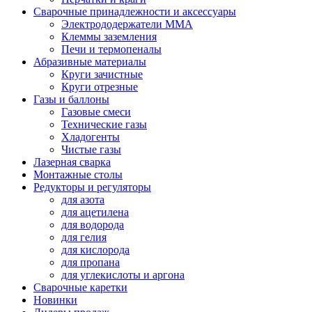
Сварочные принадлежности и аксессуары
Электрододержатели MMA
Клеммы заземления
Печи и термопеналы
Абразивные материалы
Круги зачистные
Круги отрезные
Газы и баллоны
Газовые смеси
Технические газы
Хладогенты
Чистые газы
Лазерная сварка
Монтажные столы
Редукторы и регуляторы
для азота
для ацетилена
для водорода
для гелия
для кислорода
для пропана
для углекислоты и аргона
Сварочные каретки
Новинки