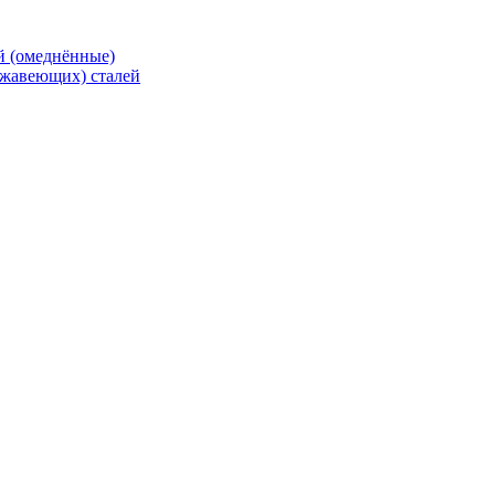
й (омеднённые)
ржавеющих) сталей