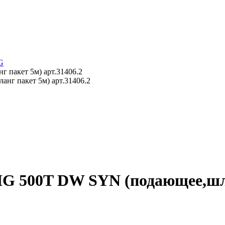
G
пакет 5м) арт.31406.2
G 500T DW SYN (подающее,шлан