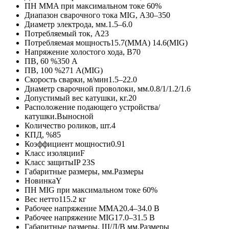
ПН MMA при максимальном токе
60%
Диапазон сварочного тока MIG, А
30–350
Диаметр электрода, мм.
1.5–6.0
Потребляемый ток, А
23
Потребляемая мощность
15.7(MMA) 14.6(MIG)
Напряжение холостого хода, В
70
ПВ, 60 %
350 А
ПВ, 100 %
271 А(MIG)
Скорость сварки, м/мин
1.5–22.0
Диаметр сварочной проволоки, мм.
0.8/1/1.2/1.6
Допустимый вес катушки, кг.
20
Расположение подающего устройства/
катушки.
Выносной
Количество роликов, шт.
4
КПД, %
85
Коэффициент мощности
0.91
Класс изоляции
F
Класс защиты
IP 23S
Габаритные размеры, мм.
Размеры
Новинка
Y
ПН MIG при максимальном токе
60%
Вес нетто
115.2 кг
Рабочее напряжение MMA
20.4–34.0 В
Рабочее напряжение MIG
17.0–31.5 В
Габаритные размеры, Ш/Д/В мм.
Размеры