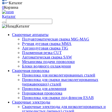
Каталог
0
Корзина
Каталог
Каталог
Сварочные аппараты
Полуавтоматическая сварка MiG-MAG
Ручная дуговая сварка MMA
Аргонодуговая сварка TIG
Плазменная резка CUT
Автоматическая сварка SAW
Механизмы подачи проволоки
Блоки водяного охлаждения
Сварочная проволока
Проволока для низколегированных сталей
Проволока для сварки высоколегированных
(нержавеющих) сталей
Проволока для алюминия
Порошковая проволока
Проволока для сварки под флюсом ESAB
Сварочные электроды
Сварочные электроды для низколегированных и
углеродистых (черных) сталей