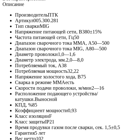
Описание
Производитель
ПТК
Артикул
005.300.281
Тип сварки
MIG
Напряжение питающей сети, В
380±15%
Частота питающей сети, Гц
50
Диапазон сварочного тока MMA, А
50—500
Диапазон сварочного тока MIG, А
80—500
Диаметр проволоки
1,0—1,6
Диаметр электрода, мм.
2,0—8,0
Потребляемый ток, А
38
Потребляемая мощность
32,22
Напряжение холостого хода, В
75
Сварка в режиме MMA
есть
Скорости подачи проволоки, м/мин
2—16
Расположение подающего устройства/
катушки.
Выносной
КПД, %
85
Коэффициент мощности
0,93
Класс изоляции
F
Класс защиты
IP21
Время продувки газом после сварки, сек.
1,5±0,5
Гарантия
5 лет
Вес нетто
102