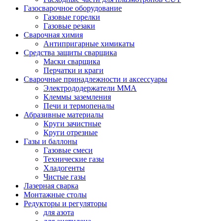
Газосварочное оборудование
Газовые горелки
Газовые резаки
Сварочная химия
Антипригарные химикаты
Средства защиты сварщика
Маски сварщика
Перчатки и краги
Сварочные принадлежности и аксессуары
Электрододержатели MMA
Клеммы заземления
Печи и термопеналы
Абразивные материалы
Круги зачистные
Круги отрезные
Газы и баллоны
Газовые смеси
Технические газы
Хладогенты
Чистые газы
Лазерная сварка
Монтажные столы
Редукторы и регуляторы
для азота