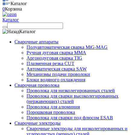
Каталог
0
Корзина
Каталог
Каталог
Сварочные аппараты
Полуавтоматическая сварка MiG-MAG
Ручная дуговая сварка MMA
Аргонодуговая сварка TIG
Плазменная резка CUT
Автоматическая сварка SAW
Механизмы подачи проволоки
Блоки водяного охлаждения
Сварочная проволока
Проволока для низколегированных сталей
Проволока для сварки высоколегированных
(нержавеющих) сталей
Проволока для алюминия
Порошковая проволока
Проволока для сварки под флюсом ESAB
Сварочные электроды
Сварочные электроды для низколегированных и
углеродистых (черных) сталей