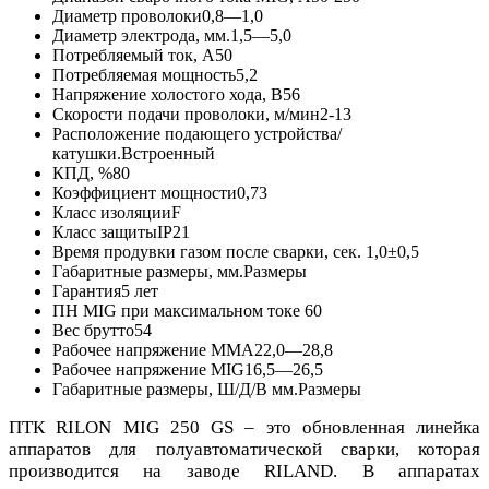
Диаметр проволоки
0,8—1,0
Диаметр электрода, мм.
1,5—5,0
Потребляемый ток, А
50
Потребляемая мощность
5,2
Напряжение холостого хода, В
56
Скорости подачи проволоки, м/мин
2-13
Расположение подающего устройства/
катушки.
Встроенный
КПД, %
80
Коэффициент мощности
0,73
Класс изоляции
F
Класс защиты
IP21
Время продувки газом после сварки, сек.
1,0±0,5
Габаритные размеры, мм.
Размеры
Гарантия
5 лет
ПН MIG при максимальном токе
60
Вес брутто
54
Рабочее напряжение MMA
22,0—28,8
Рабочее напряжение MIG
16,5—26,5
Габаритные размеры, Ш/Д/В мм.
Размеры
ПТК RILON MIG 250 GS – это обновленная линейка
аппаратов для полуавтоматической сварки, которая
производится на заводе RILAND. В аппаратах