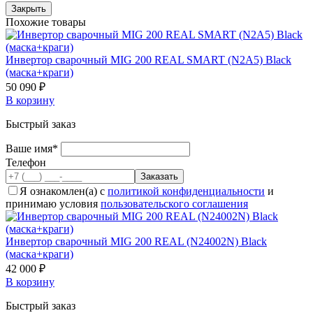
Закрыть
Похожие товары
Инвертор сварочный MIG 200 REAL SMART (N2A5) Black
(маска+краги)
50 090 ₽
В корзину
Быстрый заказ
Ваше имя*
Телефон
Я ознакомлен(а) с
политикой конфиденциальности
и
принимаю условия
пользовательского соглашения
Инвертор сварочный MIG 200 REAL (N24002N) Black
(маска+краги)
42 000 ₽
В корзину
Быстрый заказ