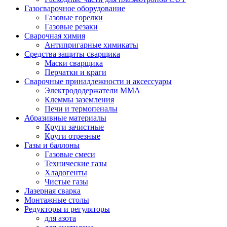
Газосварочное оборудование
Газовые горелки
Газовые резаки
Сварочная химия
Антипригарные химикаты
Средства защиты сварщика
Маски сварщика
Перчатки и краги
Сварочные принадлежности и аксессуары
Электрододержатели MMA
Клеммы заземления
Печи и термопеналы
Абразивные материалы
Круги зачистные
Круги отрезные
Газы и баллоны
Газовые смеси
Технические газы
Хладогенты
Чистые газы
Лазерная сварка
Монтажные столы
Редукторы и регуляторы
для азота