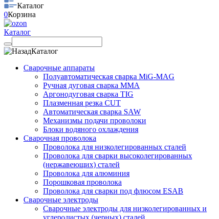
Каталог
0
Корзина
Каталог
Каталог
Сварочные аппараты
Полуавтоматическая сварка MiG-MAG
Ручная дуговая сварка MMA
Аргонодуговая сварка TIG
Плазменная резка CUT
Автоматическая сварка SAW
Механизмы подачи проволоки
Блоки водяного охлаждения
Сварочная проволока
Проволока для низколегированных сталей
Проволока для сварки высоколегированных
(нержавеющих) сталей
Проволока для алюминия
Порошковая проволока
Проволока для сварки под флюсом ESAB
Сварочные электроды
Сварочные электроды для низколегированных и
углеродистых (черных) сталей