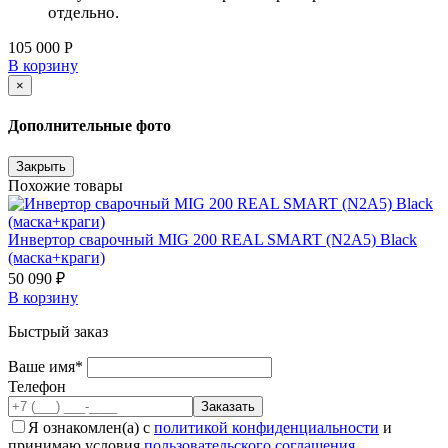
отдельно.
105 000 Р
В корзину
×
Дополнительные фото
Закрыть
Похожие товары
Инвертор сварочный MIG 200 REAL SMART (N2A5) Black
(маска+краги)
50 090 ₽
В корзину
Быстрый заказ
Ваше имя*
Телефон
Я ознакомлен(а) с
политикой конфиденциальности
и
принимаю условия
пользовательского соглашения