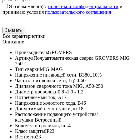
Я ознакомлен(а) с
политикой конфиденциальности
и
принимаю условия
пользовательского соглашения
Все характеристики
Описание
Производитель
GROVERS
Артикул
Полуавтоматическая сварка GROVERS MIG
250T
Тип сварки
MIG-MAG
Напряжение питающей сети, В
380±10%
Частота питающей сети, Гц
50-60
Диапазон сварочного тока MIG, А
50-250
Диаметр проволоки
0.8 -1.0 - 1.2
Потребляемый ток, А
17
Напряжение холостого хода, В
46
Допустимый вес катушки, кг.
18
Расположение подающего устройства/
катушки.
Встроенный
Количество роликов, шт.
4
Класс защиты
IP23
Вес нетто
23