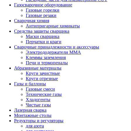
Газосварочное оборудование
Газовые горелки
Газовые резаки
Сварочная химия
Антипригарные химикаты
Средства защиты сварщика
Маски сварщика
Перчатки и краги
Сварочные принадлежности и аксессуары
Электрододержатели MMA
Клеммы заземления
Печи и термопеналы
Абразивные материалы
Круги зачистные
Круги отрезные
Газы и баллоны
Газовые смеси
Технические газы
Хладогенты
Чистые газы
Лазерная сварка
Монтажные столы
Редукторы и регуляторы
для азота