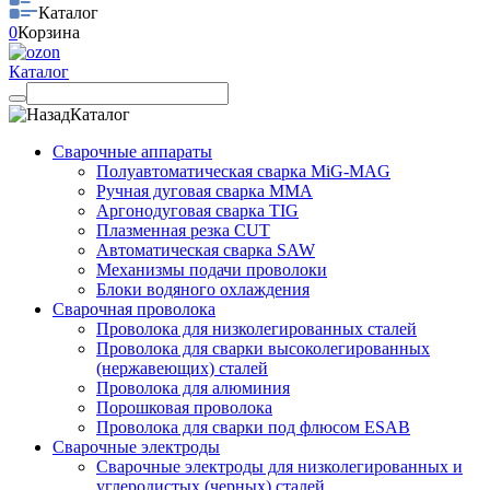
Каталог
0
Корзина
Каталог
Каталог
Сварочные аппараты
Полуавтоматическая сварка MiG-MAG
Ручная дуговая сварка MMA
Аргонодуговая сварка TIG
Плазменная резка CUT
Автоматическая сварка SAW
Механизмы подачи проволоки
Блоки водяного охлаждения
Сварочная проволока
Проволока для низколегированных сталей
Проволока для сварки высоколегированных
(нержавеющих) сталей
Проволока для алюминия
Порошковая проволока
Проволока для сварки под флюсом ESAB
Сварочные электроды
Сварочные электроды для низколегированных и
углеродистых (черных) сталей