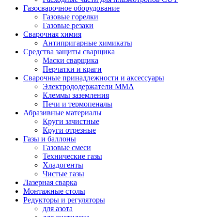
Газосварочное оборудование
Газовые горелки
Газовые резаки
Сварочная химия
Антипригарные химикаты
Средства защиты сварщика
Маски сварщика
Перчатки и краги
Сварочные принадлежности и аксессуары
Электрододержатели MMA
Клеммы заземления
Печи и термопеналы
Абразивные материалы
Круги зачистные
Круги отрезные
Газы и баллоны
Газовые смеси
Технические газы
Хладогенты
Чистые газы
Лазерная сварка
Монтажные столы
Редукторы и регуляторы
для азота