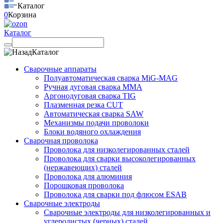
Каталог
0
Корзина
Каталог
Каталог
Сварочные аппараты
Полуавтоматическая сварка MiG-MAG
Ручная дуговая сварка MMA
Аргонодуговая сварка TIG
Плазменная резка CUT
Автоматическая сварка SAW
Механизмы подачи проволоки
Блоки водяного охлаждения
Сварочная проволока
Проволока для низколегированных сталей
Проволока для сварки высоколегированных
(нержавеющих) сталей
Проволока для алюминия
Порошковая проволока
Проволока для сварки под флюсом ESAB
Сварочные электроды
Сварочные электроды для низколегированных и
углеродистых (черных) сталей