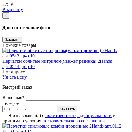
275 Р
В корзину
×
Дополнительные фото
Закрыть
Похожие товары
Перчатки облитые нитрилом(манжет резинка) 2Hands
арт.0543 , р-р 10
По запросу
Узнать цену
Быстрый заказ
Ваше имя*
Телефон
Я ознакомлен(а) с
политикой конфиденциальности
и
принимаю условия
пользовательского соглашения