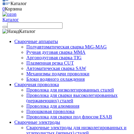
Каталог
0
Корзина
Каталог
Каталог
Сварочные аппараты
Полуавтоматическая сварка MiG-MAG
Ручная дуговая сварка MMA
Аргонодуговая сварка TIG
Плазменная резка CUT
Автоматическая сварка SAW
Механизмы подачи проволоки
Блоки водяного охлаждения
Сварочная проволока
Проволока для низколегированных сталей
Проволока для сварки высоколегированных
(нержавеющих) сталей
Проволока для алюминия
Порошковая проволока
Проволока для сварки под флюсом ESAB
Сварочные электроды
Сварочные электроды для низколегированных и
углеродистых (черных) сталей