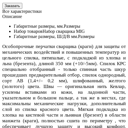
Все характеристики
Описание
Габаритные размеры, мм.
Размеры
Набор товаров
Набор сварщика MIG
Габаритные размеры, Ш/Д/В мм.
Размеры
Особопрочные перчатки сварщика (краги) для защиты от
механических воздействий и повышенных температур из
цельного спилка, пятипалые, с подкладкой из хлопка и
льна (брезента), длиной 350 мм (+10/-5мм). Спилок КРС
специально отобранный - только спинная часть шкур
прошедших предварительный отбор, спилок однородный,
сорт АВ (1,4+/– 0,2 мм), шлифованный, желтого
(золотого) цвета. Швы — оригинальная нить Кевлар,
усилены вставками из кожи, на ладонной части,
указательном и большом пальце, а так же в местах, где
максимальны механические нагрузки, дополнительный
слой из спилка красного цвета. Мягкая подкладка из
хлопка на кистевой части и льняная (брезент) в области
манжета (краги), полностью сшита по периметру , что
обеспечивает лучшую защиту и высокий комфорт.