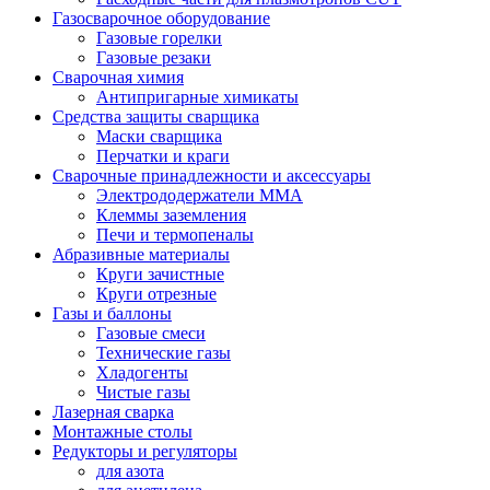
Газосварочное оборудование
Газовые горелки
Газовые резаки
Сварочная химия
Антипригарные химикаты
Средства защиты сварщика
Маски сварщика
Перчатки и краги
Сварочные принадлежности и аксессуары
Электрододержатели MMA
Клеммы заземления
Печи и термопеналы
Абразивные материалы
Круги зачистные
Круги отрезные
Газы и баллоны
Газовые смеси
Технические газы
Хладогенты
Чистые газы
Лазерная сварка
Монтажные столы
Редукторы и регуляторы
для азота