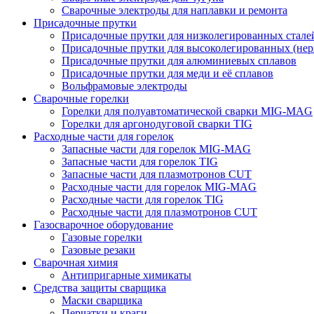
Сварочные электроды для наплавки и ремонта
Присадочные прутки
Присадочные прутки для низколегированных стале
Присадочные прутки для высоколегированных (не
Присадочные прутки для алюминиевых сплавов
Присадочные прутки для меди и её сплавов
Вольфрамовые электроды
Сварочные горелки
Горелки для полуавтоматической сварки MIG-MAG
Горелки для аргонодуговой сварки TIG
Расходные части для горелок
Запасные части для горелок MIG-MAG
Запасные части для горелок TIG
Запасные части для плазмотронов CUT
Расходные части для горелок MIG-MAG
Расходные части для горелок TIG
Расходные части для плазмотронов CUT
Газосварочное оборудование
Газовые горелки
Газовые резаки
Сварочная химия
Антипригарные химикаты
Средства защиты сварщика
Маски сварщика
Перчатки и краги