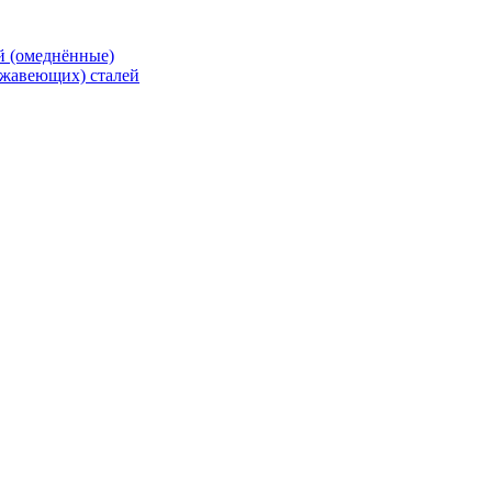
й (омеднённые)
ржавеющих) сталей