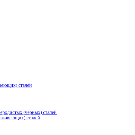
веющих) сталей
еродистых (черных) сталей
ржавеющих) сталей