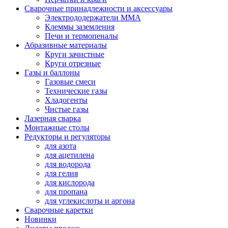
Сварочные принадлежности и аксессуары
Электрододержатели MMA
Клеммы заземления
Печи и термопеналы
Абразивные материалы
Круги зачистные
Круги отрезные
Газы и баллоны
Газовые смеси
Технические газы
Хладогенты
Чистые газы
Лазерная сварка
Монтажные столы
Редукторы и регуляторы
для азота
для ацетилена
для водорода
для гелия
для кислорода
для пропана
для углекислоты и аргона
Сварочные каретки
Новинки