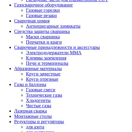
Газосварочное оборудование
Газовые горелки
Газовые резаки
Сварочная химия
Антипригарные химикаты
Средства защиты сварщика
Маски сварщика
Перчатки и краги
Сварочные принадлежности и аксессуары
Электрододержатели MMA
Клеммы заземления
Печи и термопеналы
Абразивные материалы
Круги зачистные
Круги отрезные
Газы и баллоны
Газовые смеси
Технические газы
Хладогенты
Чистые газы
Лазерная сварка
Монтажные столы
Редукторы и регуляторы
для азота