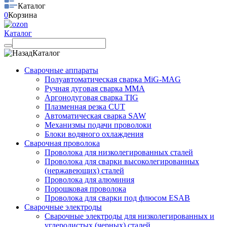
Каталог
0
Корзина
Каталог
Каталог
Сварочные аппараты
Полуавтоматическая сварка MiG-MAG
Ручная дуговая сварка MMA
Аргонодуговая сварка TIG
Плазменная резка CUT
Автоматическая сварка SAW
Механизмы подачи проволоки
Блоки водяного охлаждения
Сварочная проволока
Проволока для низколегированных сталей
Проволока для сварки высоколегированных
(нержавеющих) сталей
Проволока для алюминия
Порошковая проволока
Проволока для сварки под флюсом ESAB
Сварочные электроды
Сварочные электроды для низколегированных и
углеродистых (черных) сталей