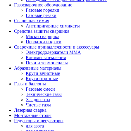
Газосварочное оборудование
Газовые горелки
Газовые резаки
Сварочная химия
Антипригарные химикаты
Средства защиты сварщика
Маски сварщика
Перчатки и краги
Сварочные принадлежности и аксессуары
Электрододержатели MMA
Клеммы заземления
Печи и термопеналы
Абразивные материалы
Круги зачистные
Круги отрезные
Газы и баллоны
Газовые смеси
Технические газы
Хладогенты
Чистые газы
Лазерная сварка
Монтажные столы
Редукторы и регуляторы
для азота