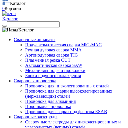
Каталог
0
Корзина
Каталог
Каталог
Сварочные аппараты
Полуавтоматическая сварка MiG-MAG
Ручная дуговая сварка MMA
Аргонодуговая сварка TIG
Плазменная резка CUT
Автоматическая сварка SAW
Механизмы подачи проволоки
Блоки водяного охлаждения
Сварочная проволока
Проволока для низколегированных сталей
Проволока для сварки высоколегированных
(нержавеющих) сталей
Проволока для алюминия
Порошковая проволока
Проволока для сварки под флюсом ESAB
Сварочные электроды
Сварочные электроды для низколегированных и
углеродистых (черных) сталей