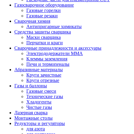
Газосварочное оборудование
Газовые горелки
Газовые резаки
Сварочная химия
Антипригарные химикаты
Средства защиты сварщика
Маски сварщика
Перчатки и краги
Сварочные принадлежности и аксессуары
Электрододержатели MMA
Клеммы заземления
Печи и термопеналы
Абразивные материалы
Круги зачистные
Круги отрезные
Газы и баллоны
Газовые смеси
Технические газы
Хладогенты
Чистые газы
Лазерная сварка
Монтажные столы
Редукторы и регуляторы
для азота