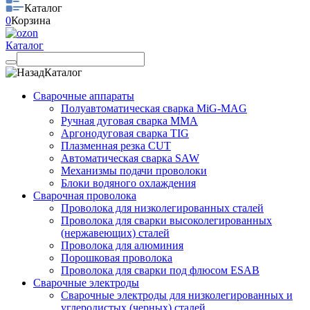
Каталог
0
Корзина
Каталог
Каталог
Сварочные аппараты
Полуавтоматическая сварка MiG-MAG
Ручная дуговая сварка MMA
Аргонодуговая сварка TIG
Плазменная резка CUT
Автоматическая сварка SAW
Механизмы подачи проволоки
Блоки водяного охлаждения
Сварочная проволока
Проволока для низколегированных сталей
Проволока для сварки высоколегированных
(нержавеющих) сталей
Проволока для алюминия
Порошковая проволока
Проволока для сварки под флюсом ESAB
Сварочные электроды
Сварочные электроды для низколегированных и
углеродистых (черных) сталей