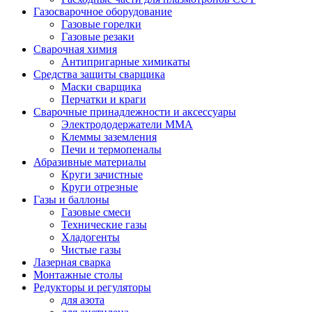
Газосварочное оборудование
Газовые горелки
Газовые резаки
Сварочная химия
Антипригарные химикаты
Средства защиты сварщика
Маски сварщика
Перчатки и краги
Сварочные принадлежности и аксессуары
Электрододержатели MMA
Клеммы заземления
Печи и термопеналы
Абразивные материалы
Круги зачистные
Круги отрезные
Газы и баллоны
Газовые смеси
Технические газы
Хладогенты
Чистые газы
Лазерная сварка
Монтажные столы
Редукторы и регуляторы
для азота