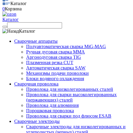
Каталог
0
Корзина
Каталог
Каталог
Сварочные аппараты
Полуавтоматическая сварка MiG-MAG
Ручная дуговая сварка MMA
Аргонодуговая сварка TIG
Плазменная резка CUT
Автоматическая сварка SAW
Механизмы подачи проволоки
Блоки водяного охлаждения
Сварочная проволока
Проволока для низколегированных сталей
Проволока для сварки высоколегированных
(нержавеющих) сталей
Проволока для алюминия
Порошковая проволока
Проволока для сварки под флюсом ESAB
Сварочные электроды
Сварочные электроды для низколегированных и
углеродистых (черных) сталей