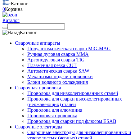
Каталог
0
Корзина
Каталог
Каталог
Сварочные аппараты
Полуавтоматическая сварка MiG-MAG
Ручная дуговая сварка MMA
Аргонодуговая сварка TIG
Плазменная резка CUT
Автоматическая сварка SAW
Механизмы подачи проволоки
Блоки водяного охлаждения
Сварочная проволока
Проволока для низколегированных сталей
Проволока для сварки высоколегированных
(нержавеющих) сталей
Проволока для алюминия
Порошковая проволока
Проволока для сварки под флюсом ESAB
Сварочные электроды
Сварочные электроды для низколегированных и
углеродистых (черных) сталей