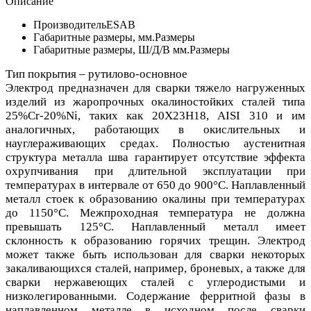
Описание
Производитель
ESAB
Габаритные размеры, мм.
Размеры
Габаритные размеры, Ш/Д/В мм.
Размеры
Тип покрытия – рутилово-основное
Электрод предназначен для сварки тяжело нагруженных
изделий из жаропрочных окалиностойких сталей типа
25%Cr-20%Ni, таких как 20Х23Н18, AISI 310 и им
аналогичных, работающих в окислительных и
науглераживающих средах. Полностью аустенитная
структура металла шва гарантирует отсутствие эффекта
охрупчивания при длительной эксплуатации при
температурах в интервале от 650 до 900°С. Наплавленный
металл стоек к образованию окалины при температурах
до 1150°С. Межпроходная температура не должна
превышать 125°С. Наплавленный металл имеет
склонность к образованию горячих трещин. Электрод
может также быть использован для сварки некоторых
закаливающихся сталей, например, броневых, а также для
сварки нержавеющих сталей с углеродистыми и
низколегированными. Содержание ферритной фазы в
наплавленном металле в исходном после сварки