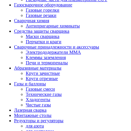
Газосварочное оборудование
Газовые горелки
Газовые резаки
Сварочная химия
Антипригарные химикаты
Средства защиты сварщика
Маски сварщика
Перчатки и краги
Сварочные принадлежности и аксессуары
Электрододержатели MMA
Клеммы заземления
Печи и термопеналы
Абразивные материалы
Круги зачистные
Круги отрезные
Газы и баллоны
Газовые смеси
Технические газы
Хладогенты
Чистые газы
Лазерная сварка
Монтажные столы
Редукторы и регуляторы
для азота