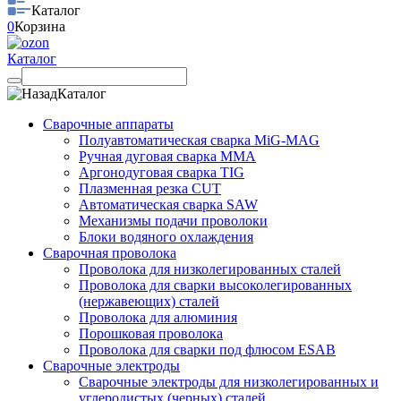
Каталог
0
Корзина
Каталог
Каталог
Сварочные аппараты
Полуавтоматическая сварка MiG-MAG
Ручная дуговая сварка MMA
Аргонодуговая сварка TIG
Плазменная резка CUT
Автоматическая сварка SAW
Механизмы подачи проволоки
Блоки водяного охлаждения
Сварочная проволока
Проволока для низколегированных сталей
Проволока для сварки высоколегированных
(нержавеющих) сталей
Проволока для алюминия
Порошковая проволока
Проволока для сварки под флюсом ESAB
Сварочные электроды
Сварочные электроды для низколегированных и
углеродистых (черных) сталей