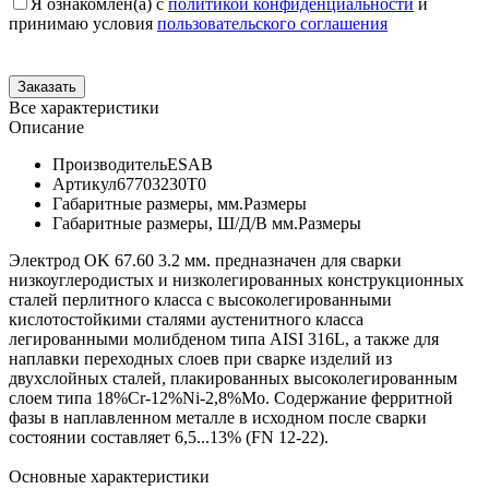
Я ознакомлен(а) с
политикой конфиденциальности
и
принимаю условия
пользовательского соглашения
Все характеристики
Описание
Производитель
ESAB
Артикул
67703230T0
Габаритные размеры, мм.
Размеры
Габаритные размеры, Ш/Д/В мм.
Размеры
Электрод OK 67.60 3.2 мм. предназначен для сварки
низкоуглеродистых и низколегированных конструкционных
сталей перлитного класса с высоколегированными
кислотостойкими сталями аустенитного класса
легированными молибденом типа AISI 316L, а также для
наплавки переходных слоев при сварке изделий из
двухслойных сталей, плакированных высоколегированным
слоем типа 18%Cr-12%Ni-2,8%Mo. Содержание ферритной
фазы в наплавленном металле в исходном после сварки
состоянии составляет 6,5...13% (FN 12-22).
Основные характеристики