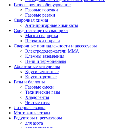
Газосварочное оборудование
Газовые горелки
Газовые резаки
Сварочная химия
Антипригарные химикаты
Средства защиты сварщика
Маски сварщика
Перчатки и краги
Сварочные принадлежности и аксессуары
Электрододержатели MMA
Клеммы заземления
Печи и термопеналы
Абразивные материалы
Круги зачистные
Круги отрезные
Газы и баллоны
Газовые смеси
Технические газы
Хладогенты
Чистые газы
Лазерная сварка
Монтажные столы
Редукторы и регуляторы
для азота