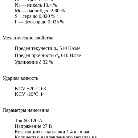
Ni — никель 13.4 %
Mo — молибден 2.80 %
S – сера до 0,020 %
P — фосфор до 0,025 %
Механические свойства
Предел текучести σ
510 Н/см²
т
Предел прочности σ
610 Н/см²
в
Удлинение δ 32 %
Ударная вязкость
KCV +20°C 63
KCV -20°C 44
Параметры нанесения
Ток 60-120 А
Напряжение 27 В
Коэффициент наплавки 1.4 кг в час
Количество наплавленного металла на