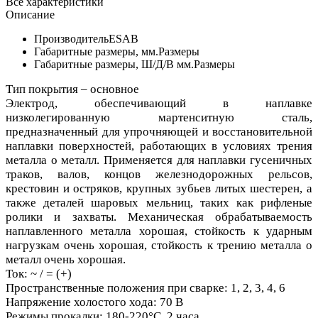
Все характеристики
Описание
Производитель
ESAB
Габаритные размеры, мм.
Размеры
Габаритные размеры, Ш/Д/В мм.
Размеры
Тип покрытия – основное
Электрод, обеспечивающий в наплавке
низколегированную мартенситную сталь,
предназначенный для упрочняющей и восстановительной
наплавки поверхностей, работающих в условиях трения
металла о металл. Применяется для наплавки гусеничных
траков, валов, концов железнодорожных рельсов,
крестовин и остряков, крупных зубьев литых шестерен, а
также деталей шаровых мельниц, таких как рифленые
ролики и захваты. Механическая обрабатываемость
наплавленного металла хорошая, стойкость к ударным
нагрузкам очень хорошая, стойкость к трению металла о
металл очень хорошая.
Ток: ~ / = (+)
Пространственные положения при сварке: 1, 2, 3, 4, 6
Напряжение холостого хода: 70 В
Режимы прокалки: 180-220°С, 2 часа