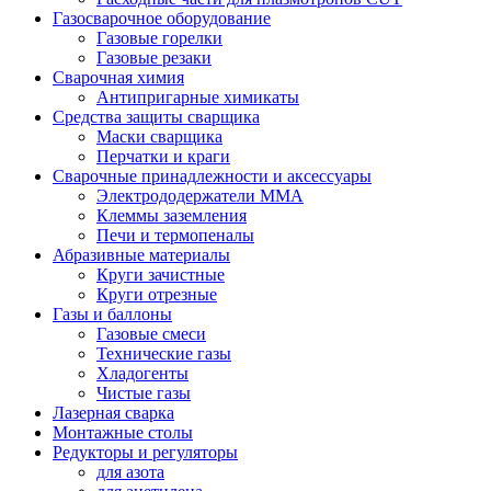
Газосварочное оборудование
Газовые горелки
Газовые резаки
Сварочная химия
Антипригарные химикаты
Средства защиты сварщика
Маски сварщика
Перчатки и краги
Сварочные принадлежности и аксессуары
Электрододержатели MMA
Клеммы заземления
Печи и термопеналы
Абразивные материалы
Круги зачистные
Круги отрезные
Газы и баллоны
Газовые смеси
Технические газы
Хладогенты
Чистые газы
Лазерная сварка
Монтажные столы
Редукторы и регуляторы
для азота