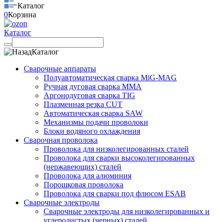
Каталог
0
Корзина
Каталог
Каталог
Сварочные аппараты
Полуавтоматическая сварка MiG-MAG
Ручная дуговая сварка MMA
Аргонодуговая сварка TIG
Плазменная резка CUT
Автоматическая сварка SAW
Механизмы подачи проволоки
Блоки водяного охлаждения
Сварочная проволока
Проволока для низколегированных сталей
Проволока для сварки высоколегированных
(нержавеющих) сталей
Проволока для алюминия
Порошковая проволока
Проволока для сварки под флюсом ESAB
Сварочные электроды
Сварочные электроды для низколегированных и
углеродистых (черных) сталей