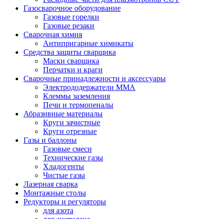
Газосварочное оборудование
Газовые горелки
Газовые резаки
Сварочная химия
Антипригарные химикаты
Средства защиты сварщика
Маски сварщика
Перчатки и краги
Сварочные принадлежности и аксессуары
Электрододержатели MMA
Клеммы заземления
Печи и термопеналы
Абразивные материалы
Круги зачистные
Круги отрезные
Газы и баллоны
Газовые смеси
Технические газы
Хладогенты
Чистые газы
Лазерная сварка
Монтажные столы
Редукторы и регуляторы
для азота