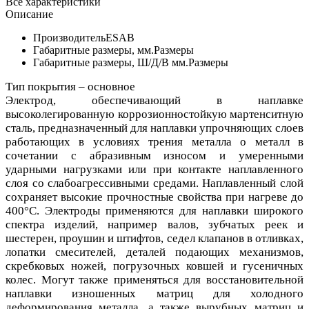
Все характеристики
Описание
Производитель
ESAB
Габаритные размеры, мм.
Размеры
Габаритные размеры, Ш/Д/В мм.
Размеры
Тип покрытия – основное
Электрод, обеспечивающий в наплавке
высоколегированную коррозионностойкую мартенситную
сталь, предназначенный для наплавки упрочняющих слоев
работающих в условиях трения металла о металл в
сочетании с абразивным износом и умеренными
ударными нагрузками или при контакте наплавленного
слоя со слабоагрессивными средами. Наплавленный слой
сохраняет высокие прочностные свойства при нагреве до
400°С. Электроды применяются для наплавки широкого
спектра изделий, например валов, зубчатых реек и
шестерен, проушин и штифтов, седел клапанов в отливках,
лопатки смесителей, деталей подающих механизмов,
скребковых ножей, погрузочных ковшей и гусеничных
колес. Могут также применяться для восстановительной
наплавки изношенных матриц для холодного
деформирования металла, а также вырубных матриц и