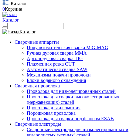
Каталог
0
Корзина
Каталог
Каталог
Сварочные аппараты
Полуавтоматическая сварка MiG-MAG
Ручная дуговая сварка MMA
Аргонодуговая сварка TIG
Плазменная резка CUT
Автоматическая сварка SAW
Механизмы подачи проволоки
Блоки водяного охлаждения
Сварочная проволока
Проволока для низколегированных сталей
Проволока для сварки высоколегированных
(нержавеющих) сталей
Проволока для алюминия
Порошковая проволока
Проволока для сварки под флюсом ESAB
Сварочные электроды
Сварочные электроды для низколегированных и
углеродистых (черных) сталей