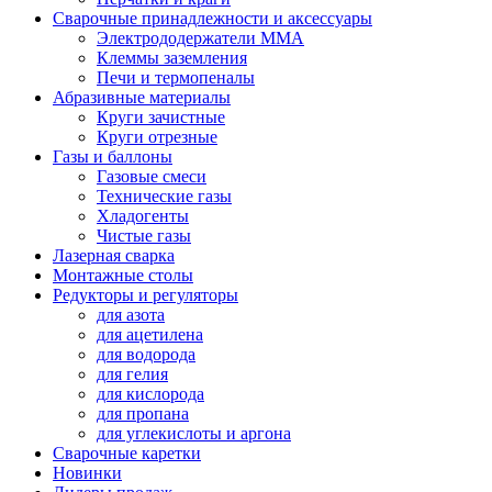
Сварочные принадлежности и аксессуары
Электрододержатели MMA
Клеммы заземления
Печи и термопеналы
Абразивные материалы
Круги зачистные
Круги отрезные
Газы и баллоны
Газовые смеси
Технические газы
Хладогенты
Чистые газы
Лазерная сварка
Монтажные столы
Редукторы и регуляторы
для азота
для ацетилена
для водорода
для гелия
для кислорода
для пропана
для углекислоты и аргона
Сварочные каретки
Новинки