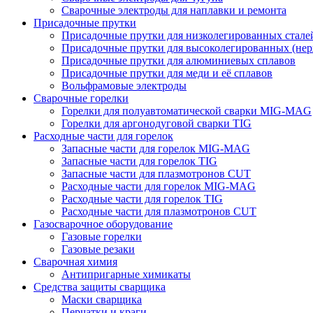
Сварочные электроды для наплавки и ремонта
Присадочные прутки
Присадочные прутки для низколегированных стале
Присадочные прутки для высоколегированных (не
Присадочные прутки для алюминиевых сплавов
Присадочные прутки для меди и её сплавов
Вольфрамовые электроды
Сварочные горелки
Горелки для полуавтоматической сварки MIG-MAG
Горелки для аргонодуговой сварки TIG
Расходные части для горелок
Запасные части для горелок MIG-MAG
Запасные части для горелок TIG
Запасные части для плазмотронов CUT
Расходные части для горелок MIG-MAG
Расходные части для горелок TIG
Расходные части для плазмотронов CUT
Газосварочное оборудование
Газовые горелки
Газовые резаки
Сварочная химия
Антипригарные химикаты
Средства защиты сварщика
Маски сварщика
Перчатки и краги