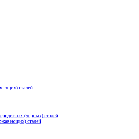
веющих) сталей
еродистых (черных) сталей
ржавеющих) сталей