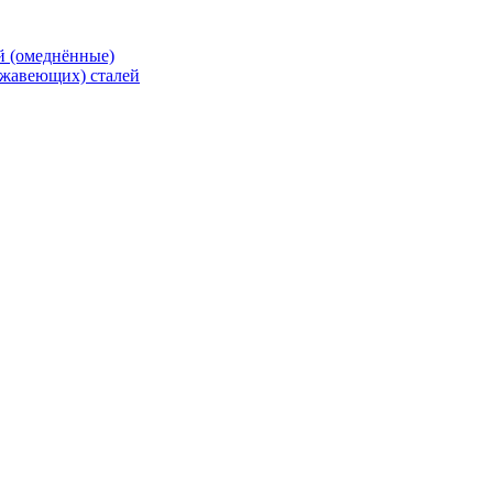
й (омеднённые)
ржавеющих) сталей