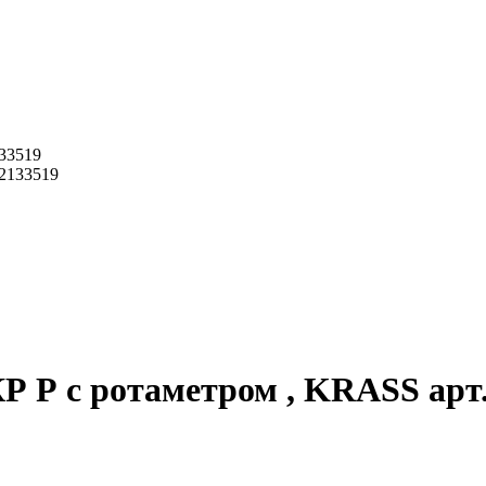
133519
Р Р с ротаметром , KRASS арт