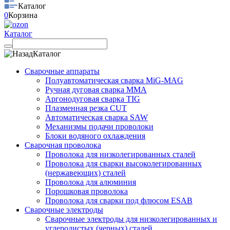
Каталог
0
Корзина
Каталог
Каталог
Сварочные аппараты
Полуавтоматическая сварка MiG-MAG
Ручная дуговая сварка MMA
Аргонодуговая сварка TIG
Плазменная резка CUT
Автоматическая сварка SAW
Механизмы подачи проволоки
Блоки водяного охлаждения
Сварочная проволока
Проволока для низколегированных сталей
Проволока для сварки высоколегированных
(нержавеющих) сталей
Проволока для алюминия
Порошковая проволока
Проволока для сварки под флюсом ESAB
Сварочные электроды
Сварочные электроды для низколегированных и
углеродистых (черных) сталей