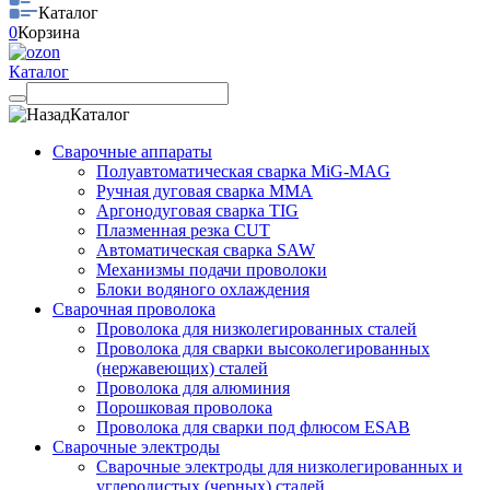
Каталог
0
Корзина
Каталог
Каталог
Сварочные аппараты
Полуавтоматическая сварка MiG-MAG
Ручная дуговая сварка MMA
Аргонодуговая сварка TIG
Плазменная резка CUT
Автоматическая сварка SAW
Механизмы подачи проволоки
Блоки водяного охлаждения
Сварочная проволока
Проволока для низколегированных сталей
Проволока для сварки высоколегированных
(нержавеющих) сталей
Проволока для алюминия
Порошковая проволока
Проволока для сварки под флюсом ESAB
Сварочные электроды
Сварочные электроды для низколегированных и
углеродистых (черных) сталей