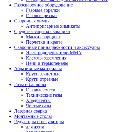
Газосварочное оборудование
Газовые горелки
Газовые резаки
Сварочная химия
Антипригарные химикаты
Средства защиты сварщика
Маски сварщика
Перчатки и краги
Сварочные принадлежности и аксессуары
Электрододержатели MMA
Клеммы заземления
Печи и термопеналы
Абразивные материалы
Круги зачистные
Круги отрезные
Газы и баллоны
Газовые смеси
Технические газы
Хладогенты
Чистые газы
Лазерная сварка
Монтажные столы
Редукторы и регуляторы
для азота