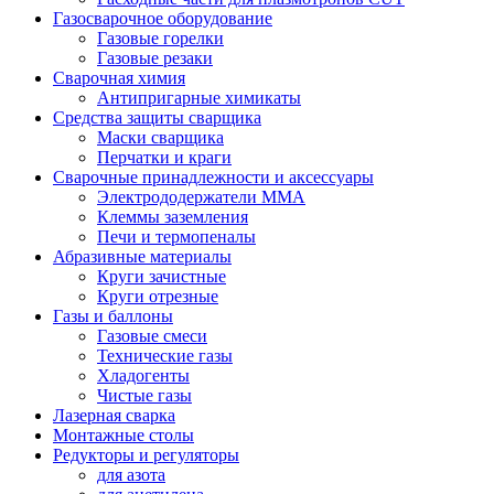
Газосварочное оборудование
Газовые горелки
Газовые резаки
Сварочная химия
Антипригарные химикаты
Средства защиты сварщика
Маски сварщика
Перчатки и краги
Сварочные принадлежности и аксессуары
Электрододержатели MMA
Клеммы заземления
Печи и термопеналы
Абразивные материалы
Круги зачистные
Круги отрезные
Газы и баллоны
Газовые смеси
Технические газы
Хладогенты
Чистые газы
Лазерная сварка
Монтажные столы
Редукторы и регуляторы
для азота