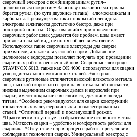
сварочный электрод с комбинированным рутил--
целлюлозным покрытием За основу шлакового материала
берется рутил. (по сути двуокись титана) +алюмосиликаты и
карбонаты. Преимущества таких покрытий очевидны:
электроды зажигаются достаточно быстро, даже при
повторной попытке. Образовавшийся при проведении
сварочных работ шлак удаляется без проблем, швы имеют
привлекательный вид, не портят общее впечатление.
Используются такие сварочные электроды для сварки
прихватами, а также для угловой сварки. Добавление
целлюлозы с водородом позволяет получать при проведении
сварочных работ качественный шов. Сварочные электроды
STAVINOX 6013, также как ОК 4600, используется для сварки
углеродистых конструкционных сталей. Электроды
сварочные рутиловые отличается высокой вязкостью металла
шва, высокой скоростью сварки на вертикальной плоскости,
низким выделением сварочных дымов и аэрозолей при
сварке, имеют покрытие с высоким содержанием оксида
титана. *Особенно рекомендуются для сварки конструкций
тонкостенных малоуглеродистых и низколегированных
сталей. *Отличный первый и последующий розжиг.
*Практически отсутствует разбрызгивание основного метала
шва. Мягкость сварки – удобство и комфортность работы для
сварщика. *Отсутствие пор в процессе работы при условии
соблюдения технологии сварки. Универсальный электрод с