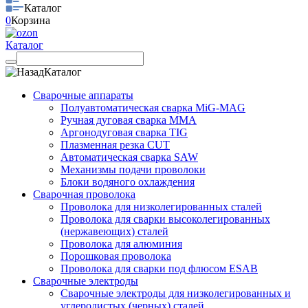
Каталог
0
Корзина
Каталог
Каталог
Сварочные аппараты
Полуавтоматическая сварка MiG-MAG
Ручная дуговая сварка MMA
Аргонодуговая сварка TIG
Плазменная резка CUT
Автоматическая сварка SAW
Механизмы подачи проволоки
Блоки водяного охлаждения
Сварочная проволока
Проволока для низколегированных сталей
Проволока для сварки высоколегированных
(нержавеющих) сталей
Проволока для алюминия
Порошковая проволока
Проволока для сварки под флюсом ESAB
Сварочные электроды
Сварочные электроды для низколегированных и
углеродистых (черных) сталей