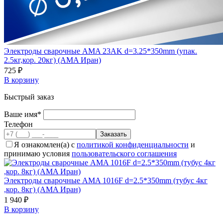
Электроды сварочные AMA 23AK d=3.25*350mm (упак.
2.5кг,кор. 20кг) (AMA Иран)
725 ₽
В корзину
Быстрый заказ
Ваше имя*
Телефон
Я ознакомлен(а) с
политикой конфиденциальности
и
принимаю условия
пользовательского соглашения
Электроды сварочные AMA 1016F d=2.5*350mm (тубус 4кг
,кор. 8кг) (AMA Иран)
1 940 ₽
В корзину