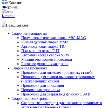
Каталог
0
Корзина
Каталог
Каталог
Сварочные аппараты
Полуавтоматическая сварка MiG-MAG
Ручная дуговая сварка MMA
Аргонодуговая сварка TIG
Плазменная резка CUT
Автоматическая сварка SAW
Механизмы подачи проволоки
Блоки водяного охлаждения
Сварочная проволока
Проволока для низколегированных сталей
Проволока для сварки высоколегированных
(нержавеющих) сталей
Проволока для алюминия
Порошковая проволока
Проволока для сварки под флюсом ESAB
Сварочные электроды
Сварочные электроды для низколегированных и
углеродистых (черных) сталей