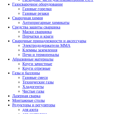
Газосварочное оборудование
Газовые горелки
Газовые резаки
Сварочная химия
Антипригарные химикаты
Средства защиты сварщика
Маски сварщика
Перчатки и краги
Сварочные принадлежности и аксессуары
Электрододержатели MMA
Клеммы заземления
Печи и термопеналы
Абразивные материалы
Круги зачистные
Круги отрезные
Газы и баллоны
Газовые смеси
Технические газы
Хладогенты
Чистые газы
Лазерная сварка
Монтажные столы
Редукторы и регуляторы
для азота