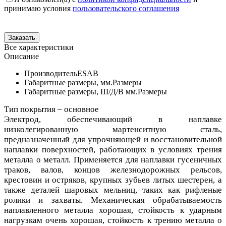
принимаю условия
пользовательского соглашения
Все характеристики
Описание
Производитель
ESAB
Габаритные размеры, мм.
Размеры
Габаритные размеры, Ш/Д/В мм.
Размеры
Тип покрытия – основное
Электрод, обеспечивающий в наплавке
низколегированную мартенситную
сталь,
предназначенный для упрочняющей и восстановительной
наплавки
поверхностей, работающих в условиях трения
металла о металл.
Применяется для наплавки гусеничных
траков, валов, концов
железнодорожных рельсов,
крестовин и остряков, крупных зубьев литых
шестерен, а
также деталей шаровых мельниц, таких как рифленые
ролики
и захваты. Механическая обрабатываемость
наплавленного металла
хорошая, стойкость к ударным
нагрузкам очень хорошая, стойкость к
трению металла о