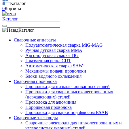
Каталог
0
Корзина
Каталог
Каталог
Сварочные аппараты
Полуавтоматическая сварка MiG-MAG
Ручная дуговая сварка MMA
Аргонодуговая сварка TIG
Плазменная резка CUT
Автоматическая сварка SAW
Механизмы подачи проволоки
Блоки водяного охлаждения
Сварочная проволока
Проволока для низколегированных сталей
Проволока для сварки высоколегированных
(нержавеющих) сталей
Проволока для алюминия
Порошковая проволока
Проволока для сварки под флюсом ESAB
Сварочные электроды
Сварочные электроды для низколегированных и
углеродистых (черных) сталей