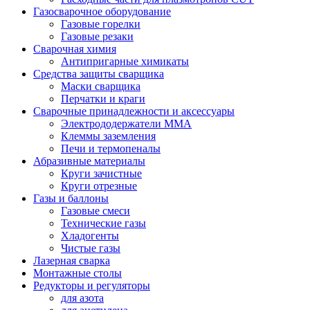
Газосварочное оборудование
Газовые горелки
Газовые резаки
Сварочная химия
Антипригарные химикаты
Средства защиты сварщика
Маски сварщика
Перчатки и краги
Сварочные принадлежности и аксессуары
Электрододержатели MMA
Клеммы заземления
Печи и термопеналы
Абразивные материалы
Круги зачистные
Круги отрезные
Газы и баллоны
Газовые смеси
Технические газы
Хладогенты
Чистые газы
Лазерная сварка
Монтажные столы
Редукторы и регуляторы
для азота