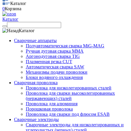
Каталог
0
Корзина
Каталог
Каталог
Сварочные аппараты
Полуавтоматическая сварка MiG-MAG
Ручная дуговая сварка MMA
Аргонодуговая сварка TIG
Плазменная резка CUT
Автоматическая сварка SAW
Механизмы подачи проволоки
Блоки водяного охлаждения
Сварочная проволока
Проволока для низколегированных сталей
Проволока для сварки высоколегированных
(нержавеющих) сталей
Проволока для алюминия
Порошковая проволока
Проволока для сварки под флюсом ESAB
Сварочные электроды
Сварочные электроды для низколегированных и
углеродистых (черных) сталей