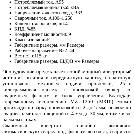
Потребляемый ток, А
95
Потребляемая мощность
65 кВА
Напряжение холостого хода, В
83
Сварочный ток, А
100–1 250
Количество роликов, шт.
4
КПД, %
85
Коэффициент мощности
0.9
Класс изоляции
F
Габаритные размеры, мм.
Размеры
Рабочее напряжение, В
22–44
Вес нетто
115 кг.
Габаритные размеры, Ш/Д/В мм.
Размеры
Оборудование представляет собой мощный инверторный
источник питания и передвижную каретку, на которую
установлены механизм подачи проволоки, 25-ти
килограммовая кассета с проволокой, бункер со
сварочным флюсом и блок управления. Благодаря
современному исполнению MZ 1250 (М310) может
производить сварку проволокой от 2 до 5 мм, позволяют
сваривать металл толщиной от 4 мм до 30 мм, в том числе
на малых токах.
Сварочный инвертор способен выполнять
автоматическую сварку под флюсом внахлест, сваривать