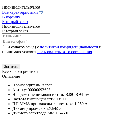
Производитель
svarog
Все характеристики
В корзину
Быстрый заказ
Производитель
svarog
Быстрый заказ
Я ознакомлен(а) с
политикой конфиденциальности
и
принимаю условия
пользовательского соглашения
Все характеристики
Описание
Производитель
Сварог
Артикул
00000092623
Напряжение питающей сети, В
380 В ±15%
Частота питающей сети, Гц
50
ПН MMA при максимальном токе
1 250 А
Диаметр проволоки
2/3/4/5/6
Диаметр электрода, мм.
1.5–5.0