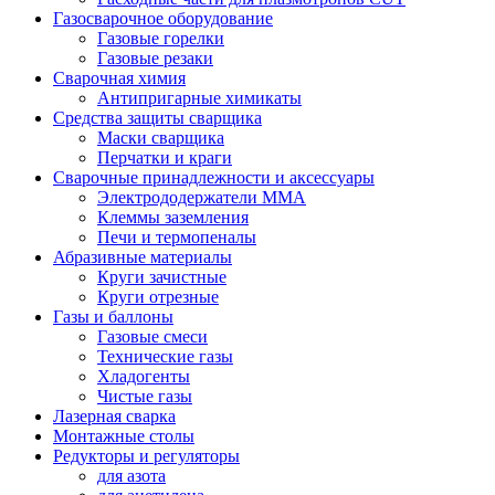
Газосварочное оборудование
Газовые горелки
Газовые резаки
Сварочная химия
Антипригарные химикаты
Средства защиты сварщика
Маски сварщика
Перчатки и краги
Сварочные принадлежности и аксессуары
Электрододержатели MMA
Клеммы заземления
Печи и термопеналы
Абразивные материалы
Круги зачистные
Круги отрезные
Газы и баллоны
Газовые смеси
Технические газы
Хладогенты
Чистые газы
Лазерная сварка
Монтажные столы
Редукторы и регуляторы
для азота