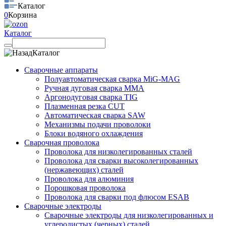
Каталог
0
Корзина
Каталог
Каталог
Сварочные аппараты
Полуавтоматическая сварка MiG-MAG
Ручная дуговая сварка MMA
Аргонодуговая сварка TIG
Плазменная резка CUT
Автоматическая сварка SAW
Механизмы подачи проволоки
Блоки водяного охлаждения
Сварочная проволока
Проволока для низколегированных сталей
Проволока для сварки высоколегированных
(нержавеющих) сталей
Проволока для алюминия
Порошковая проволока
Проволока для сварки под флюсом ESAB
Сварочные электроды
Сварочные электроды для низколегированных и
углеродистых (черных) сталей