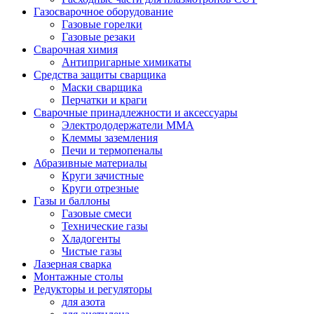
Газосварочное оборудование
Газовые горелки
Газовые резаки
Сварочная химия
Антипригарные химикаты
Средства защиты сварщика
Маски сварщика
Перчатки и краги
Сварочные принадлежности и аксессуары
Электрододержатели MMA
Клеммы заземления
Печи и термопеналы
Абразивные материалы
Круги зачистные
Круги отрезные
Газы и баллоны
Газовые смеси
Технические газы
Хладогенты
Чистые газы
Лазерная сварка
Монтажные столы
Редукторы и регуляторы
для азота