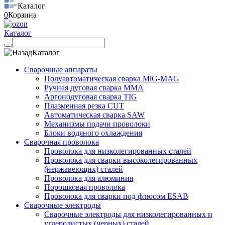
Каталог
0
Корзина
Каталог
Каталог
Сварочные аппараты
Полуавтоматическая сварка MiG-MAG
Ручная дуговая сварка MMA
Аргонодуговая сварка TIG
Плазменная резка CUT
Автоматическая сварка SAW
Механизмы подачи проволоки
Блоки водяного охлаждения
Сварочная проволока
Проволока для низколегированных сталей
Проволока для сварки высоколегированных
(нержавеющих) сталей
Проволока для алюминия
Порошковая проволока
Проволока для сварки под флюсом ESAB
Сварочные электроды
Сварочные электроды для низколегированных и
углеродистых (черных) сталей