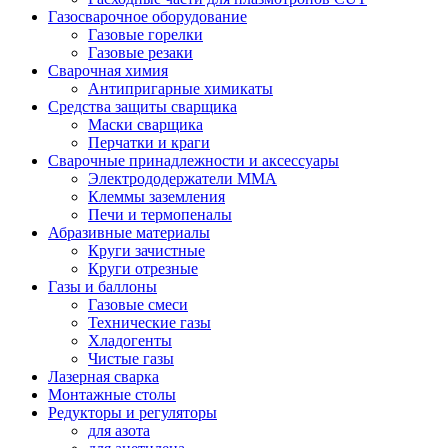
Газосварочное оборудование
Газовые горелки
Газовые резаки
Сварочная химия
Антипригарные химикаты
Средства защиты сварщика
Маски сварщика
Перчатки и краги
Сварочные принадлежности и аксессуары
Электрододержатели MMA
Клеммы заземления
Печи и термопеналы
Абразивные материалы
Круги зачистные
Круги отрезные
Газы и баллоны
Газовые смеси
Технические газы
Хладогенты
Чистые газы
Лазерная сварка
Монтажные столы
Редукторы и регуляторы
для азота