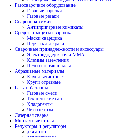
Газосварочное оборудование
Газовые горелки
Газовые резаки
Сварочная химия
Антипригарные химикаты
Средства защиты сварщика
Маски сварщика
Перчатки и краги
Сварочные принадлежности и аксессуары
Электрододержатели MMA
Клеммы заземления
Печи и термопеналы
Абразивные материалы
Круги зачистные
Круги отрезные
Газы и баллоны
Газовые смеси
Технические газы
Хладогенты
Чистые газы
Лазерная сварка
Монтажные столы
Редукторы и регуляторы
для азота