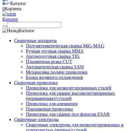
Каталог
0
Корзина
Каталог
Каталог
Сварочные аппараты
Полуавтоматическая сварка MiG-MAG
Ручная дуговая сварка MMA
Аргонодуговая сварка TIG
Плазменная резка CUT
Автоматическая сварка SAW
Механизмы подачи проволоки
Блоки водяного охлаждения
Сварочная проволока
Проволока для низколегированных сталей
Проволока для сварки высоколегированных
(нержавеющих) сталей
Проволока для алюминия
Порошковая проволока
Проволока для сварки под флюсом ESAB
Сварочные электроды
Сварочные электроды для низколегированных и
углеродистых (черных) сталей