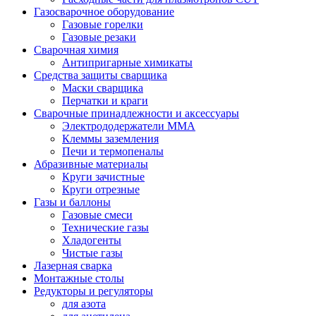
Газосварочное оборудование
Газовые горелки
Газовые резаки
Сварочная химия
Антипригарные химикаты
Средства защиты сварщика
Маски сварщика
Перчатки и краги
Сварочные принадлежности и аксессуары
Электрододержатели MMA
Клеммы заземления
Печи и термопеналы
Абразивные материалы
Круги зачистные
Круги отрезные
Газы и баллоны
Газовые смеси
Технические газы
Хладогенты
Чистые газы
Лазерная сварка
Монтажные столы
Редукторы и регуляторы
для азота