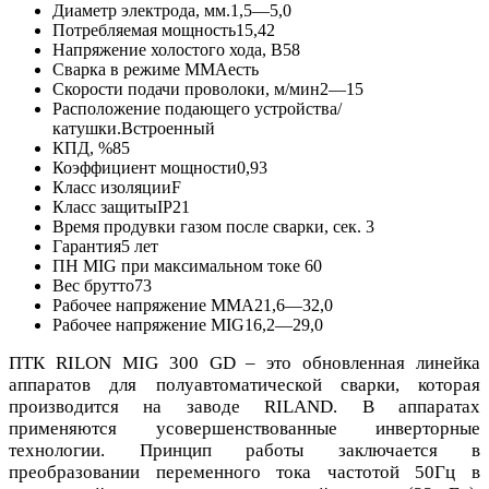
Диаметр электрода, мм.
1,5—5,0
Потребляемая мощность
15,42
Напряжение холостого хода, В
58
Сварка в режиме MMA
есть
Скорости подачи проволоки, м/мин
2—15
Расположение подающего устройства/
катушки.
Встроенный
КПД, %
85
Коэффициент мощности
0,93
Класс изоляции
F
Класс защиты
IP21
Время продувки газом после сварки, сек.
3
Гарантия
5 лет
ПН MIG при максимальном токе
60
Вес брутто
73
Рабочее напряжение MMA
21,6—32,0
Рабочее напряжение MIG
16,2—29,0
ПТК RILON MIG 300 GD – это обновленная линейка
аппаратов для полуавтоматической сварки, которая
производится на заводе RILAND. В аппаратах
применяются усовершенствованные инверторные
технологии. Принцип работы заключается в
преобразовании переменного тока частотой 50Гц в