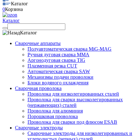
Каталог
0
Корзина
Каталог
Каталог
Сварочные аппараты
Полуавтоматическая сварка MiG-MAG
Ручная дуговая сварка MMA
Аргонодуговая сварка TIG
Плазменная резка CUT
Автоматическая сварка SAW
Механизмы подачи проволоки
Блоки водяного охлаждения
Сварочная проволока
Проволока для низколегированных сталей
Проволока для сварки высоколегированных
(нержавеющих) сталей
Проволока для алюминия
Порошковая проволока
Проволока для сварки под флюсом ESAB
Сварочные электроды
Сварочные электроды для низколегированных и
углеродистых (черных) сталей