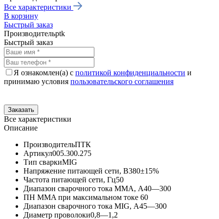
Все характеристики
В корзину
Быстрый заказ
Производитель
ptk
Быстрый заказ
Я ознакомлен(а) с
политикой конфиденциальности
и
принимаю условия
пользовательского соглашения
Все характеристики
Описание
Производитель
ПТК
Артикул
005.300.275
Тип сварки
MIG
Напряжение питающей сети, В
380±15%
Частота питающей сети, Гц
50
Диапазон сварочного тока MMA, А
40—300
ПН MMA при максимальном токе
60
Диапазон сварочного тока MIG, А
45—300
Диаметр проволоки
0,8—1,2