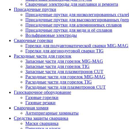
Сварочные электроды для наплавки и ремонта
Присадочные прутки
Присадочные прутки для низколегированных стале
Присадочные прутки для высоколегированных (не
Присадочные прутки для алюминиевых сплавов
Присадочные прутки для меди и её сплавов
Вольфрамовые электроды
Сварочные горелки
Горелки для полуавтоматической сварки MIG-MAG
Горелки для аргонодуговой сварки TIG
Расходные части для горелок
Запасные части для горелок MIG-MAG
Запасные части для горелок TIG
Запасные части для плазмотронов CUT
Расходные части для горелок MIG-MAG
Расходные части для горелок TIG
Расходные части для плазмотронов CUT
Газосварочное оборудование
Газовые горелки
Газовые резаки
Сварочная химия
Антипригарные химикаты
Средства защиты сварщика
Маски сварщика
Перчатки и краги