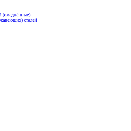
й (омеднённые)
ржавеющих) сталей