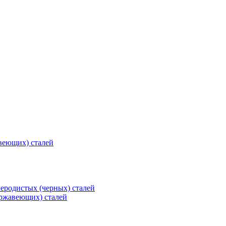
веющих) сталей
еродистых (черных) сталей
ржавеющих) сталей