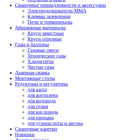
Сварочные принадлежности и аксессуары
Электрододержатели MMA
Клеммы заземления
Печи и термопеналы
Абразивные материалы
Круги зачистные
Круги отрезные
Газы и баллоны
Газовые смеси
Технические газы
Хладогенты
Чистые газы
Лазерная сварка
Монтажные столы
Редукторы и регуляторы
для азота
для ацетилена
для водорода
для гелия
для кислорода
для пропана
для углекислоты и аргона
Сварочные каретки
Новинки