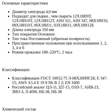
Основные характеристики
Диаметр электрода 4,0 мм
Подходит для сварки , чем сварить 12Х18Н9Т,
12Х18Н10Т, 12Х18Н12Т, AISI 321, AISI 347, 08Х18Н10,
08Х18Н10Т, 06Х18Н11, 03Х18Н11, 08Х18Н12Б
Длина электрода 350 мм
Тип покрытия Основное
Тип тока Постоянный (обратная полярность)
Пространственные положения при использовании 1, 2,
3, 4 и 6
Режим прокалки 180–220°C, 2 часа
Классификации
Классификации ГОСТ 10052-75 Э-08Х20Н9Г2Б; Е 347-
15; AWS А5.4 Е 19 9 Nb B 2 2; EN 1600
Российский аналог ЦЛ-11, ЦТ-15, ОЗЛ-7, АНВ-23,
ЗИО-3, Л-40М, НБ-38, НБ-38
Химический состав