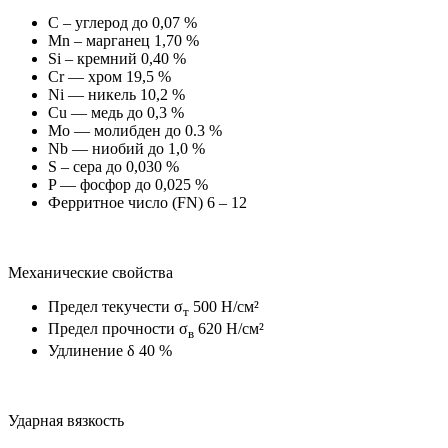
C – углерод до 0,07 %
Mn – марганец 1,70 %
Si – кремний 0,40 %
Cr — хром 19,5 %
Ni — никель 10,2 %
Cu — медь до 0,3 %
Mo — молибден до 0.3 %
Nb — ниобий до 1,0 %
S – сера до 0,030 %
P — фосфор до 0,025 %
Ферритное число (FN) 6 – 12
Механические свойства
Предел текучести σ
500 Н/см²
т
Предел прочности σ
620 Н/см²
в
Удлинение δ 40 %
Ударная вязкость