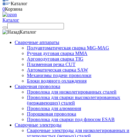
Каталог
0
Корзина
Каталог
Каталог
Сварочные аппараты
Полуавтоматическая сварка MiG-MAG
Ручная дуговая сварка MMA
Аргонодуговая сварка TIG
Плазменная резка CUT
Автоматическая сварка SAW
Механизмы подачи проволоки
Блоки водяного охлаждения
Сварочная проволока
Проволока для низколегированных сталей
Проволока для сварки высоколегированных
(нержавеющих) сталей
Проволока для алюминия
Порошковая проволока
Проволока для сварки под флюсом ESAB
Сварочные электроды
Сварочные электроды для низколегированных и
углеродистых (черных) сталей