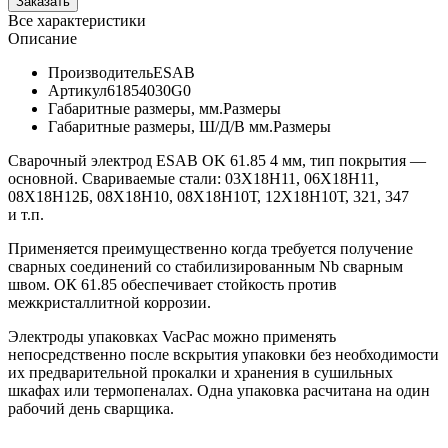
Все характеристики
Описание
Производитель
ESAB
Артикул
61854030G0
Габаритные размеры, мм.
Размеры
Габаритные размеры, Ш/Д/В мм.
Размеры
Сварочный электрод ESAB OK 61.85 4 мм, тип покрытия —
основной. Свариваемые стали: 03Х18Н11, 06Х18Н11,
08Х18Н12Б, 08Х18Н10, 08Х18Н10Т, 12Х18Н10Т, 321, 347
и т.п.
Применяется преимущественно когда требуется получение
сварных соединений со стабилизированным Nb сварным
швом. ОК 61.85 обеспечивает стойкость против
межкристаллитной коррозии.
Электроды упаковках VacPac можно применять
непосредственно после вскрытия упаковки без необходимости
их предварительной прокалки и хранения в сушильных
шкафах или термопеналах. Одна упаковка расчитана на один
рабочий день сварщика.