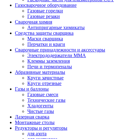
Газосварочное оборудование
Газовые горелки
Газовые резаки
Сварочная химия
Антипригарные химикаты
Средства защиты сварщика
Маски сварщика
Перчатки и краги
Сварочные принадлежности и аксессуары
Электрододержатели MMA
Клеммы заземления
Печи и термопеналы
Абразивные материалы
Круги зачистные
Круги отрезные
Газы и баллоны
Газовые смеси
Технические газы
Хладогенты
Чистые газы
Лазерная сварка
Монтажные столы
Редукторы и регуляторы
для азота