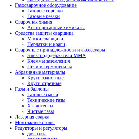
Газосварочное оборудование
Газовые горелки
Газовые резаки
Сварочная химия
Антипригарные химикаты
Средства защиты сварщика
Маски сварщика
Перчатки и краги
Сварочные принадлежности и аксессуары
Электрододержатели MMA
Клеммы заземления
Печи и термопеналы
Абразивные материалы
Круги зачистные
Круги отрезные
Газы и баллоны
Газовые смеси
Технические газы
Хладогенты
Чистые газы
Лазерная сварка
Монтажные столы
Редукторы и регуляторы
для азота