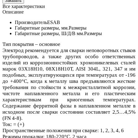
Все характеристики
Описание
Производитель
ESAB
Габаритные размеры, мм.
Размеры
Габаритные размеры, Ш/Д/В мм.
Размеры
Тип покрытия – основное
Электрод рекомендуется для сварки неповоротных стыков
трубопроводов, а также других особо ответственных
изделий из коррозионностойких хромоникелевых сталей
марок 03Х18Н10, 08Х18Н10Т, AISI 304L, 321, 347 и им
подобных, эксплуатирующихся при температурах от -196
до +400°С, когда к металлу шва предъявляются жесткие
требования по стойкости к межкристаллитной коррозии,
чистоте наплавленного металла и его пластическим
характеристикам при криогенных температурах.
Содержание ферритной фазы в наплавленном металле в
исходном после сварки состоянии составляет 2,5…4,5%
(FN 4-8).
Ток: = (+)
Пространственные положения при сварке: 1, 2, 3, 4, 6
Режимы прокалки: 180-220°С, 2 часа