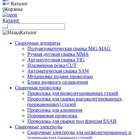
Каталог
0
Корзина
Каталог
Каталог
Сварочные аппараты
Полуавтоматическая сварка MiG-MAG
Ручная дуговая сварка MMA
Аргонодуговая сварка TIG
Плазменная резка CUT
Автоматическая сварка SAW
Механизмы подачи проволоки
Блоки водяного охлаждения
Сварочная проволока
Проволока для низколегированных сталей
Проволока для сварки высоколегированных
(нержавеющих) сталей
Проволока для алюминия
Порошковая проволока
Проволока для сварки под флюсом ESAB
Сварочные электроды
Сварочные электроды для низколегированных и
углеродистых (черных) сталей